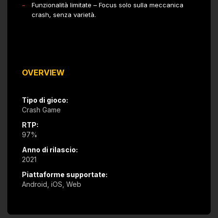
Funzionalità limitate – Focus solo sulla meccanica
crash, senza varietà.
OVERVIEW
Tipo di gioco:
Crash Game
RTP:
97%
Anno di rilascio:
2021
Piattaforme supportate:
Android, iOS, Web