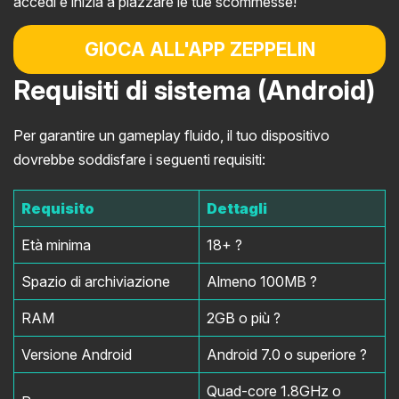
accedi e inizia a piazzare le tue scommesse!
GIOCA ALL'APP ZEPPELIN
Requisiti di sistema (Android)
Per garantire un gameplay fluido, il tuo dispositivo
dovrebbe soddisfare i seguenti requisiti:
Requisito
Dettagli
Età minima
18+ ?
Spazio di archiviazione
Almeno 100MB ?
RAM
2GB o più ?
Versione Android
Android 7.0 o superiore ?
Quad-core 1.8GHz o