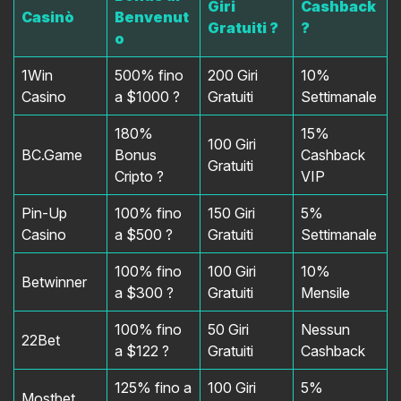
Giri
Cashback
Casinò
Benvenut
Gratuiti ?
?
o
1Win
500% fino
200 Giri
10%
Casino
a $1000 ?
Gratuiti
Settimanale
180%
15%
100 Giri
BC.Game
Bonus
Cashback
Gratuiti
Cripto ?
VIP
Pin-Up
100% fino
150 Giri
5%
Casino
a $500 ?
Gratuiti
Settimanale
100% fino
100 Giri
10%
Betwinner
a $300 ?
Gratuiti
Mensile
100% fino
50 Giri
Nessun
22Bet
a $122 ?
Gratuiti
Cashback
125% fino a
100 Giri
5%
Mostbet