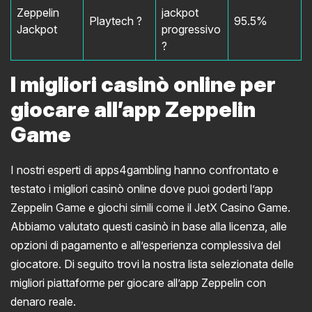
Zeppelin
jackpot
Playtech ?
95.5%
Jackpot
progressivo
?
I migliori casinò online per
giocare all’app Zeppelin
Game
I nostri esperti di apps4gambling hanno confrontato e
testato i migliori casinò online dove puoi goderti l’app
Zeppelin Game e giochi simili come il JetX Casino Game.
Abbiamo valutato questi casinò in base alla licenza, alle
opzioni di pagamento e all’esperienza complessiva del
giocatore. Di seguito trovi la nostra lista selezionata delle
migliori piattaforme per giocare all’app Zeppelin con
denaro reale.