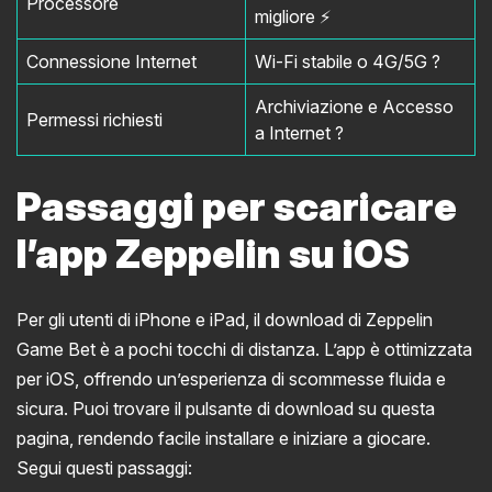
Processore
migliore ⚡
Connessione Internet
Wi-Fi stabile o 4G/5G ?
Archiviazione e Accesso
Permessi richiesti
a Internet ?
Passaggi per scaricare
l’app Zeppelin su iOS
Per gli utenti di iPhone e iPad, il download di Zeppelin
Game Bet è a pochi tocchi di distanza. L’app è ottimizzata
per iOS, offrendo un’esperienza di scommesse fluida e
sicura. Puoi trovare il pulsante di download su questa
pagina, rendendo facile installare e iniziare a giocare.
Segui questi passaggi: