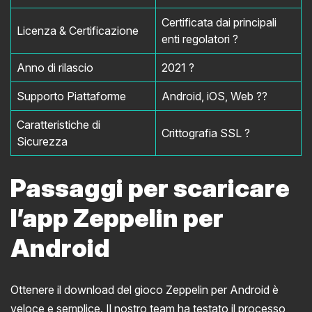
Certificata dai principali
Licenza & Certificazione
enti regolatori ?️
Anno di rilascio
2021 ?
Supporto Piattaforme
Android, iOS, Web ??
Caratteristiche di
Crittografia SSL ?
Sicurezza
Passaggi per scaricare
l’app Zeppelin per
Android
Ottenere il download del gioco Zeppelin per Android è
veloce e semplice. Il nostro team ha testato il processo