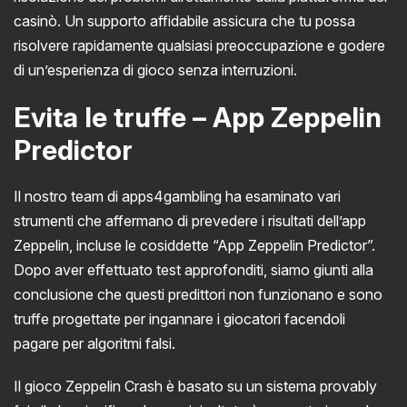
casinò. Un supporto affidabile assicura che tu possa
risolvere rapidamente qualsiasi preoccupazione e godere
di un’esperienza di gioco senza interruzioni.
Evita le truffe – App Zeppelin
Predictor
Il nostro team di apps4gambling ha esaminato vari
strumenti che affermano di prevedere i risultati dell’app
Zeppelin, incluse le cosiddette “App Zeppelin Predictor”.
Dopo aver effettuato test approfonditi, siamo giunti alla
conclusione che questi predittori non funzionano e sono
truffe progettate per ingannare i giocatori facendoli
pagare per algoritmi falsi.
Il gioco Zeppelin Crash è basato su un sistema provably