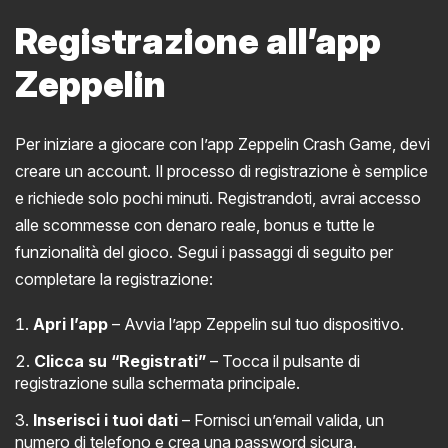
Registrazione all’app
Zeppelin
Per iniziare a giocare con l’app Zeppelin Crash Game, devi
creare un account. Il processo di registrazione è semplice
e richiede solo pochi minuti. Registrandoti, avrai accesso
alle scommesse con denaro reale, bonus e tutte le
funzionalità del gioco. Segui i passaggi di seguito per
completare la registrazione:
Apri l’app
– Avvia l’app Zeppelin sul tuo dispositivo.
Clicca su “Registrati”
– Tocca il pulsante di
registrazione sulla schermata principale.
Inserisci i tuoi dati
– Fornisci un’email valida, un
numero di telefono e crea una password sicura.