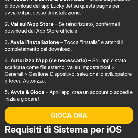
di download dell’app Lucky Jet su questa pagina per
avviare il processo di installazione.
Vai sull’App Store
– Se reindirizzato, conferma il
download dall’App Store ufficiale.
Avvia l’Installazione
– Tocca “Installa” e attendi il
completamento del download.
Autorizza l’App (se necessario)
– Se l’app è stata
scaricata come file esterno, vai su Impostazioni >
Generali > Gestione Dispositivo, seleziona lo sviluppatore
e tocca Autorizza.
Avvia & Gioca
– Apri l’app, crea un account o accedi e
inizia a giocare!
GIOCA ORA
Requisiti di Sistema per iOS