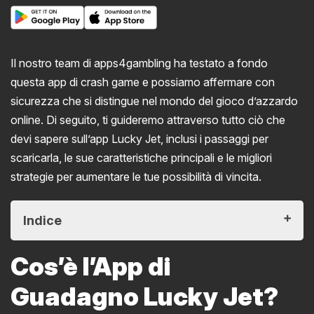
Il nostro team di apps4gambling ha testato a fondo
questa app di crash game e possiamo affermare con
sicurezza che si distingue nel mondo del gioco d’azzardo
online. Di seguito, ti guideremo attraverso tutto ciò che
devi sapere sull’app Lucky Jet, inclusi i passaggi per
scaricarla, le sue caratteristiche principali e le migliori
strategie per aumentare le tue possibilità di vincita.
Indice
Cos’è l’App di
Cos’è l’App di Guadagno Lucky Jet?
Guadagno Lucky Jet?
Caratteristiche principali dell’App Lucky Jet