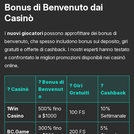
Bonus di Benvenuto dai
Casinò
I
nuovi giocatori
possono approfittare dei bonus di
benvenuto, che spesso includono bonus sul deposito, giri
gratuiti e offerte di cashback. I nostri esperti hanno testato
e confrontato le migliori promozioni disponibili nei casinò
online.
? Bonus di
? Giri
?
? Casinò
Benvenut
Gratuiti
Cashback
o
1Win
500% fino
10%
100 FS
Casino
a $1000
Settimanale
300% fino
5%
BC.Game
200 FS