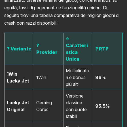
analizzato diverse varianti del gioco, concentrandosi su
equità, tassi di pagamento e funzionalità uniche. Di
seguito trovi una tabella comparativa dei migliori giochi di
crash con razzi disponibili:
⭐
?
Caratteri
? Variante
? RTP
Provider
stica
Unica
Moltiplicato
1Win
1Win
ri e bonus
96%
Lucky Jet
più alti
Versione
Lucky Jet
Gaming
classica
95.5%
Original
Corps
con quote
stabili