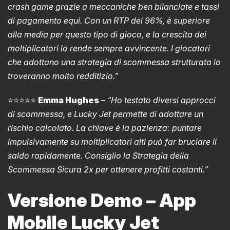
crash game grazie a meccaniche ben bilanciate e tassi
di pagamento equi. Con un RTP del 96%, è superiore
alla media per questo tipo di gioco, e la crescita dei
moltiplicatori lo rende sempre avvincente. I giocatori
che adottano una strategia di scommessa strutturata lo
troveranno molto redditizio.”
⭐⭐⭐⭐⭐
Emma Hughes
–
“Ho testato diversi approcci
di scommessa, e Lucky Jet permette di adottare un
rischio calcolato. La chiave è la pazienza: puntare
impulsivamente su moltiplicatori alti può far bruciare il
saldo rapidamente. Consiglio la Strategia della
Scommessa Sicura 2x per ottenere profitti costanti.”
Versione Demo – App
Mobile Lucky Jet