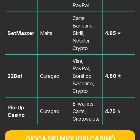
PayPal
Carte
Bancarie,
BetMaster
Malta
Skrill,
4.85 ⭐
Neteller,
Crypto
Visa,
PayPal,
22Bet
Curaçao
Bonifico
4.80 ⭐
Bancario,
Crypto
E-wallets,
Pin-Up
Curaçao
Carte,
4.75 ⭐
Casino
Criptovalute
GIOCA NEI MIGLIORI CASINÒ