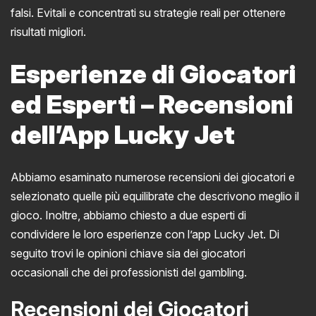
falsi. Evitali e concentrati su strategie reali per ottenere
risultati migliori.
Esperienze di Giocatori
ed Esperti – Recensioni
dell’App Lucky Jet
Abbiamo esaminato numerose recensioni dei giocatori e
selezionato quelle più equilibrate che descrivono meglio il
gioco. Inoltre, abbiamo chiesto a due esperti di
condividere le loro esperienze con l’app Lucky Jet. Di
seguito trovi le opinioni chiave sia dei giocatori
occasionali che dei professionisti del gambling.
Recensioni dei Giocatori