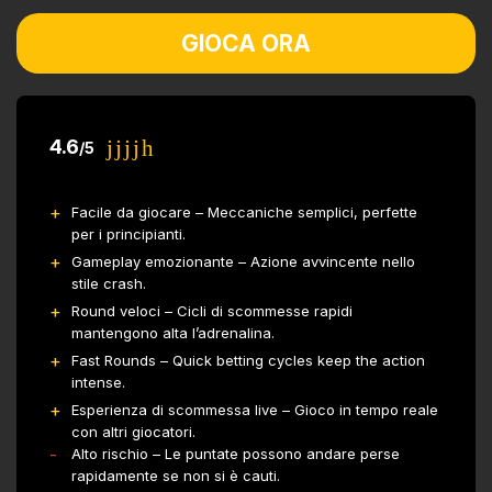
GIOCA ORA
4.6
/5
Facile da giocare – Meccaniche semplici, perfette
per i principianti.
Gameplay emozionante – Azione avvincente nello
stile crash.
Round veloci – Cicli di scommesse rapidi
mantengono alta l’adrenalina.
Fast Rounds – Quick betting cycles keep the action
intense.
Esperienza di scommessa live – Gioco in tempo reale
con altri giocatori.
Alto rischio – Le puntate possono andare perse
rapidamente se non si è cauti.