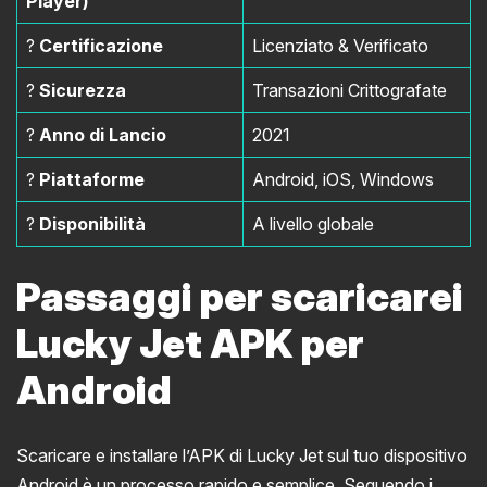
Player)
?
Certificazione
Licenziato & Verificato
?
Sicurezza
Transazioni Crittografate
?
Anno di Lancio
2021
?
Piattaforme
Android, iOS, Windows
?
Disponibilità
A livello globale
Passaggi per scaricarei
Lucky Jet APK per
Android
Scaricare e installare l’APK di Lucky Jet sul tuo dispositivo
Android è un processo rapido e semplice. Seguendo i