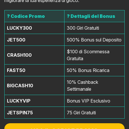
migliorare la tua esperienza di gioco.
? Codice Promo
? Dettagli del Bonus
LUCKY300
300 Giri Gratuiti
JET500
500% Bonus sul Deposito
$100 di Scommessa
CRASH100
Gratuita
FAST50
50% Bonus Ricarica
10% Cashback
BIGCASH10
Settimanale
LUCKYVIP
Bonus VIP Esclusivo
JETSPIN75
75 Giri Gratuiti