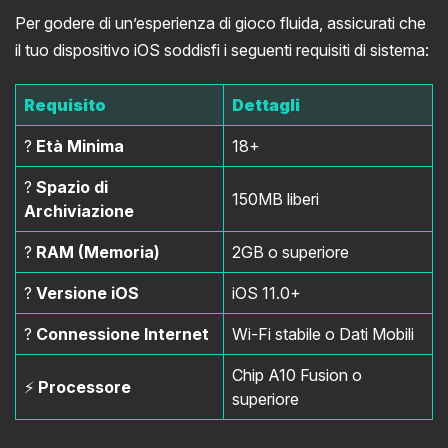
Per godere di un’esperienza di gioco fluida, assicurati che
il tuo dispositivo iOS soddisfi i seguenti requisiti di sistema:
Requisito
Dettagli
?
Età Minima
18+
?
Spazio di
150MB liberi
Archiviazione
?
RAM (Memoria)
2GB o superiore
?
Versione iOS
iOS 11.0+
?
Connessione Internet
Wi-Fi stabile o Dati Mobili
Chip A10 Fusion o
⚡
Processore
superiore