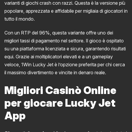
varianti di giochi crash con razzi. Questa è la versione più
popolare, apprezzata e affidabile per migliaia di giocatori in
tutto il mondo.
Con un RTP del 96%, questa variante offre uno dei
migliori tassi di pagamento nel settore. Il gioco è ospitato
su una piattaforma licenziata e sicura, garantendo risultati
equi. Grazie ai moltiplicatori elevati e a un gameplay
veloce, 1Win Lucky Jet è l’opzione preferita per chi cerca
il massimo divertimento e vincite in denaro reale.
Migliori Casinò Online
per giocare Lucky Jet
App