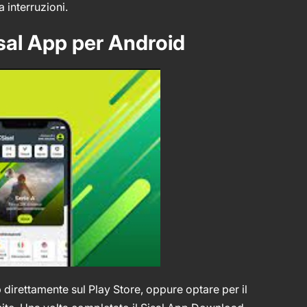
a interruzioni.
sal App per Android
 direttamente sul Play Store, oppure optare per il