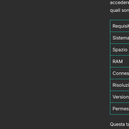
accedere 
quali son
Requisi
Sistema
Spazio
RAM
Conness
Risolu
Versio
Permess
Questa ta