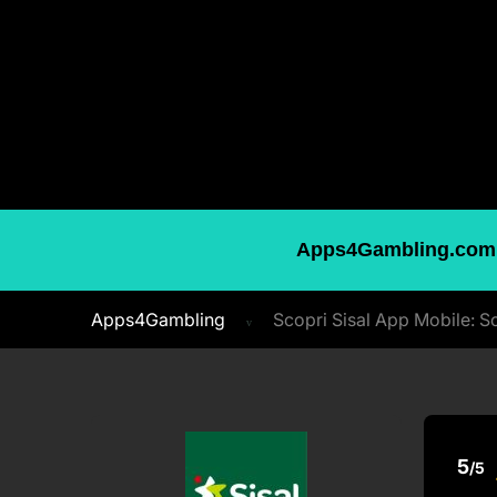
Apps4Gambling.com
Apps4Gambling
Scopri Sisal App Mobile: 
5
/5