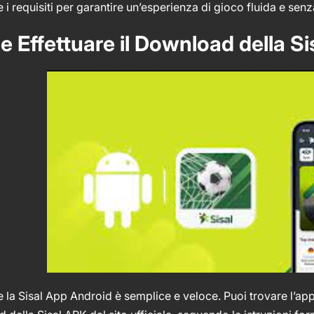
e i requisiti per garantire un’esperienza di gioco fluida e senz
 Effettuare il Download della Si
 la Sisal App Android è semplice e veloce. Puoi trovare l’app