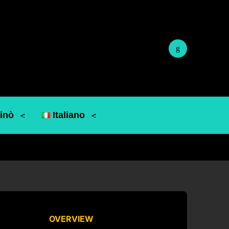
sinò
Italiano
Italiano
OVERVIEW