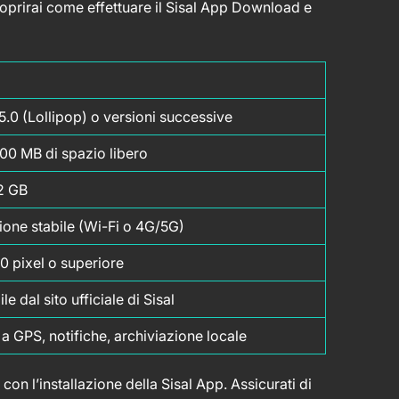
coprirai come effettuare il Sisal App Download e
5.0 (Lollipop) o versioni successive
00 MB di spazio libero
2 GB
one stabile (Wi-Fi o 4G/5G)
 pixel o superiore
le dal sito ufficiale di Sisal
a GPS, notifiche, archiviazione locale
 con l’installazione della Sisal App. Assicurati di