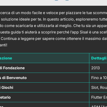
ricerca di un modo facile e veloce per piazzare le tue scomme
 soluzione ideale per te. In questo articolo, esploreremo tutte 
 come scaricarla e utilizzarla al meglio. Che tu sia un appas
uesta guida ti aiuterà a scoprire perché l’app Sisal è una sce
. Continua a leggere per sapere come ottenere il massimo dall
nti!
azione
Dettagli
di Fondazione
2013
 di Benvenuto
Fino a 10
i Giochi
Slot, Ro
etario
Flutter E