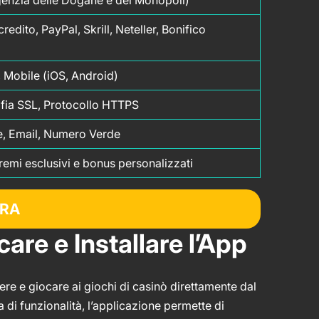
nzia delle Dogane e dei Monopoli)
credito, PayPal, Skrill, Neteller, Bonifico
 Mobile (iOS, Android)
afia SSL, Protocollo HTTPS
e, Email, Numero Verde
remi esclusivi e bonus personalizzati
ORA
re e Installare l’App
re e giocare ai giochi di casinò direttamente dal
i funzionalità, l’applicazione permette di