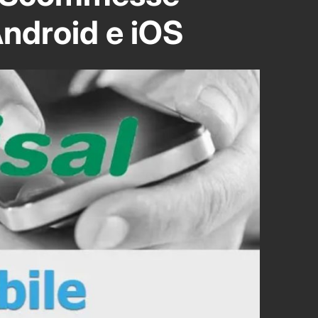
Android e iOS