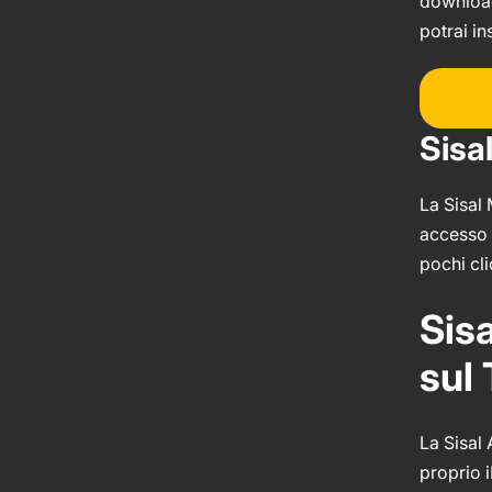
download 
potrai in
Sisa
La Sisal
accesso r
pochi cli
Sisa
sul
La Sisal
proprio i