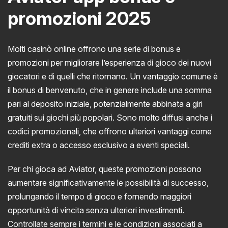
promozioni 2025
Molti casinò online offrono una serie di bonus e
promozioni per migliorare l’esperienza di gioco dei nuovi
giocatori e di quelli che ritornano. Un vantaggio comune è
il bonus di benvenuto, che in genere include una somma
pari al deposito iniziale, potenzialmente abbinata a giri
gratuiti sui giochi più popolari. Sono molto diffusi anche i
codici promozionali, che offrono ulteriori vantaggi come
crediti extra o accesso esclusivo a eventi speciali.
Per chi gioca ad Aviator, queste promozioni possono
aumentare significativamente le possibilità di successo,
prolungando il tempo di gioco e fornendo maggiori
opportunità di vincita senza ulteriori investimenti.
Controllate sempre i termini e le condizioni associati a