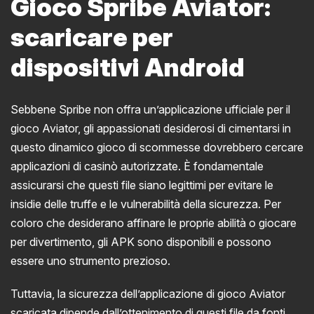
Gioco Spribe Aviator:
scaricare per
dispositivi Android
Sebbene Spribe non offra un’applicazione ufficiale per il
gioco Aviator, gli appassionati desiderosi di cimentarsi in
questo dinamico gioco di scommesse dovrebbero cercare
applicazioni di casinò autorizzate. È fondamentale
assicurarsi che questi file siano legittimi per evitare le
insidie delle truffe e le vulnerabilità della sicurezza. Per
coloro che desiderano affinare le proprie abilità o giocare
per divertimento, gli APK sono disponibili e possono
essere uno strumento prezioso.
Tuttavia, la sicurezza dell’applicazione di gioco Aviator
scaricata dipende dall’ottenimento di questi file da fonti