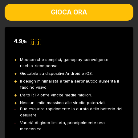
GIOCA ORA
4.9
/5
Meccaniche semplici, gameplay coinvolgente
rischio-ricompensa.
Giocabile su dispositivi Android e iOS.
Il design minimalista a tema aeronautico aumenta il
fascino visivo.
L'alto RTP offre vincite medie migliori.
Nessun limite massimo alle vincite potenziali.
Può esaurire rapidamente la durata della batteria del
cellulare.
Varietà di gioco limitata, principalmente una
meccanica.