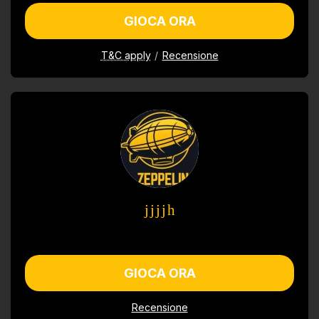
GIOCA ORA
T&C apply
Recensione
GIOCA ORA
Recensione