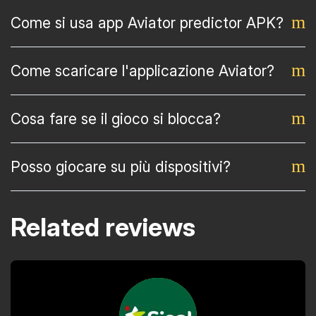
usare, funzionalità di transazione sicura e
Come si usa app Aviator predictor APK?
L’applicazione migliore per giocare a questo gioco
ottimizzazione del gioco in tempo reale per
è quella che offre prestazioni affidabili,
un’esperienza di gioco mobile migliorata.
un’interfaccia facile da usare e solide funzioni di
Come scaricare l'applicazione Aviator?
Per utilizzare efficacemente il predittore,
sicurezza. Dovrebbe inoltre essere autorizzata e
scaricatelo e installatelo da una fonte affidabile.
fornire un buon supporto ai clienti e recensioni
Una volta installata, aprire l’applicazione durante
Cosa fare se il gioco si blocca?
favorevoli ai giocatori.
Per scaricare il gioco Aviator, visitate il sito
la sessione di gioco per ricevere le previsioni su
ufficiale di un casinò online autorizzato che lo
quando incassare. Queste previsioni sono
offre. In alternativa, è possibile trovarlo
Posso giocare su più dispositivi?
generate sulla base di dati storici e devono essere
Se il gioco si blocca, provare innanzitutto a
nell’AppStore o nel Google Play Store,
utilizzate come guida e non come garanzia.
riavviare l’applicazione. Se il problema persiste,
assicurandosi di selezionare la versione ufficiale
cancellare la cache o reinstallare l’applicazione.
per garantire sicurezza e funzionalità.
Sì, è possibile giocare su più dispositivi. È stato
Related reviews
Assicurarsi che il dispositivo soddisfi i requisiti di
progettato per essere compatibile con diverse
sistema per ottenere prestazioni ottimali. Se il
piattaforme, tra cui smartphone, tablet e
problema persiste, contattare l’assistenza clienti
computer desktop. Basta assicurarsi di accedere
per ricevere assistenza.
con le stesse credenziali di account per
mantenere i progressi e i dati di gioco.