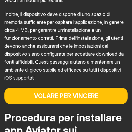
vecchi ai modelli più recenti.
Inoltre, il dispositivo deve disporre di uno spazio di
memoria sufficiente per ospitare l’applicazione, in genere
circa 4 MB, per garantire un’installazione e un
funzionamento corretti. Prima dell’installazione, gli utenti
devono anche assicurarsi che le impostazioni del
dispositivo siano configurate per accettare download da
fonti affidabili. Questi passaggi aiutano a mantenere un
ambiente di gioco stabile ed efficace su tutti i dispositivi
iOS supportati.
VOLARE PER VINCERE
Procedura per installare
app Aviator sui