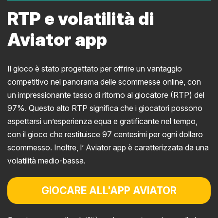
RTP e volatilità di
Aviator app
Il gioco è stato progettato per offrire un vantaggio
competitivo nel panorama delle scommesse online, con
un impressionante tasso di ritorno al giocatore (RTP) del
97%. Questo alto RTP significa che i giocatori possono
aspettarsi un’esperienza equa e gratificante nel tempo,
con il gioco che restituisce 97 centesimi per ogni dollaro
scommesso. Inoltre, l’ Aviator app è caratterizzata da una
volatilità medio-bassa.
GIOCARE ALL'APP AVIATOR