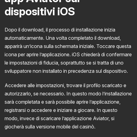
dispositivi iOS
Dopo il download, il processo di installazione inizia
automaticamente. Una volta completato il download,
apparirà un’icona sulla schermata iniziale. Toccare questa
icona per aprire l’applicazione. iOS chiederà di confermare
le impostazioni di fiducia, soprattutto se si tratta di uno
sviluppatore non installato in precedenza sul dispositivo.
Accedere alle impostazioni, trovare il profilo scaricato e
autorizzarlo, se necessario. In questo modo l’installazione
sarà completata e sarà possibile aprire l’applicazione,
registrarsi o accedere e iniziare a giocare. In questo
modo, invece di scaricare l’applicazione Aviator, si
giocherà sulla versione mobile del casinò.