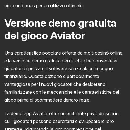
ciascun bonus per un utilizzo ottimale.
Versione demo gratuita
del gioco Aviator
Una caratteristica popolare offerta da molti casinò online
è la versione demo gratuita dei giochi, che consente ai
giocatori di provare il software senza alcun impegno
finanziario. Questa opzione è particolarmente
vantaggiosa per i nuovi giocatori che desiderano
familiarizzare con le meccaniche e le caratteristiche del
gioco prima di scommettere denaro reale.
La demo app Aviator offre un ambiente privo di rischi in
cui i giocatori possono esercitarsi e sviluppare le loro
strategie, migliorando la loro comprensione del