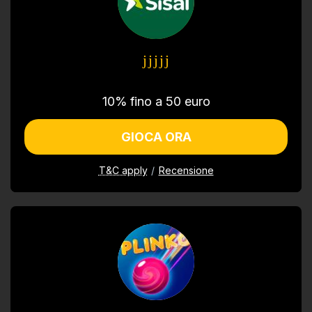
10% fino a 50 euro
GIOCA ORA
T&C apply
Recensione