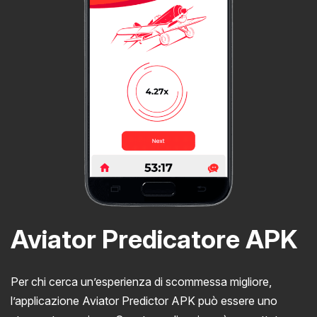
Aviator Predicatore APK
Per chi cerca un’esperienza di scommessa migliore,
l’applicazione Aviator Predictor APK può essere uno