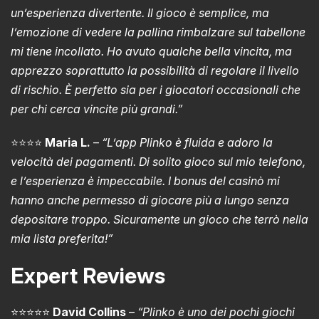
un’esperienza divertente. Il gioco è semplice, ma
l’emozione di vedere la pallina rimbalzare sul tabellone
mi tiene incollato. Ho avuto qualche bella vincita, ma
apprezzo soprattutto la possibilità di regolare il livello
di rischio. È perfetto sia per i giocatori occasionali che
per chi cerca vincite più grandi.”
⭐⭐⭐⭐
Maria L.
–
“L’app Plinko è fluida e adoro la
velocità dei pagamenti. Di solito gioco sul mio telefono,
e l’esperienza è impeccabile. I bonus del casinò mi
hanno anche permesso di giocare più a lungo senza
depositare troppo. Sicuramente un gioco che terrò nella
mia lista preferita!”
Expert Reviews
⭐⭐⭐⭐⭐
David Collins
–
“Plinko è uno dei pochi giochi