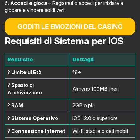
Accedi e gioca
– Registrati o accedi per iniziare a
giocare e vincere soldi veri.
GODITI LE EMOZIONI DEL CASINÒ
Requisiti di Sistema per iOS
Requisito
Dettagli
?
Limite di Età
18+
?
Spazio di
Almeno 100MB liberi
Archiviazione
?
RAM
2GB o più
?
Sistema Operativo
iOS 12.0 o superiore
?
Connessione Internet
Wi-Fi stabile o dati mobili