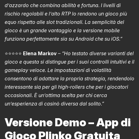
d’azzardo che combina abilità e fortuna. I livelli di
rischio regolabili e l’alto RTP lo rendono un gioco più
equo rispetto alle slot tradizionali. La semplicità del
gioco è un grande vantaggio e la versione mobile
funziona perfettamente sia su Android che su iOS.”
⭐⭐⭐⭐⭐
Elena Markov
–
“Ho testato diverse varianti del
gioco e questa si distingue per i suoi controlli intuitivi e il
gameplay veloce. Le impostazioni di volatilità
consentono di adattare la propria strategia, rendendolo
interessante sia per gli high-rollers che per i giocatori
occasionali. È un’ottima scelta per chi cerca
un’esperienza di casinò diversa dal solito.”
Versione Demo – App di
Gioco Plinko Gratuita