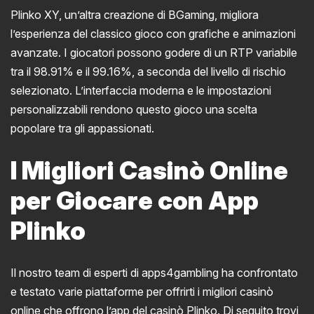
Plinko XY, un’altra creazione di BGaming, migliora
l’esperienza del classico gioco con grafiche e animazioni
avanzate. I giocatori possono godere di un RTP variabile
tra il 98.91% e il 99.16%, a seconda del livello di rischio
selezionato. L’interfaccia moderna e le impostazioni
personalizzabili rendono questo gioco una scelta
popolare tra gli appassionati.
I Migliori Casinò Online
per Giocare con App
Plinko
Il nostro team di esperti di apps4gambling ha confrontato
e testato varie piattaforme per offrirti i migliori casinò
online che offrono l’app del casinò Plinko. Di seguito trovi