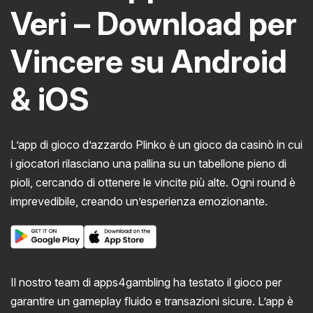
Veri – Download per
Vincere su Android
& iOS
L’app di gioco d’azzardo Plinko è un gioco da casinò in cui
i giocatori rilasciano una pallina su un tabellone pieno di
pioli, cercando di ottenere le vincite più alte. Ogni round è
imprevedibile, creando un’esperienza emozionante.
Il nostro team di apps4gambling ha testato il gioco per
garantire un gameplay fluido e transazioni sicure. L’app è