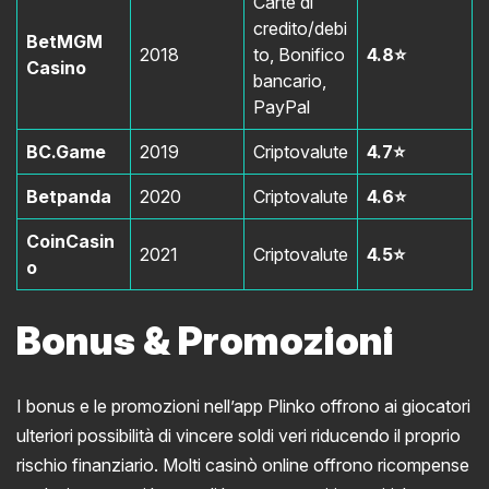
Carte di
credito/debi
BetMGM
2018
to, Bonifico
4.8⭐
Casino
bancario,
PayPal
BC.Game
2019
Criptovalute
4.7⭐
Betpanda
2020
Criptovalute
4.6⭐
CoinCasin
2021
Criptovalute
4.5⭐
o
Bonus & Promozioni
I bonus e le promozioni nell’app Plinko offrono ai giocatori
ulteriori possibilità di vincere soldi veri riducendo il proprio
rischio finanziario. Molti casinò online offrono ricompense