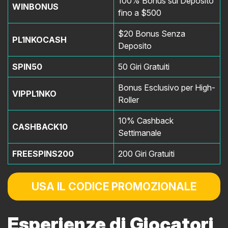
100% Bonus sul Deposito
WINBONUS
fino a $500
$20 Bonus Senza
PL1NKOCASH
Deposito
SPIN50
50 Giri Gratuiti
Bonus Esclusivo per High-
VIPPL1NKO
Roller
10% Cashback
CASHBACK10
Settimanale
FREESPINS200
200 Giri Gratuiti
USA IL CODICE PROMOZIONALE
Esperienze di Giocatori