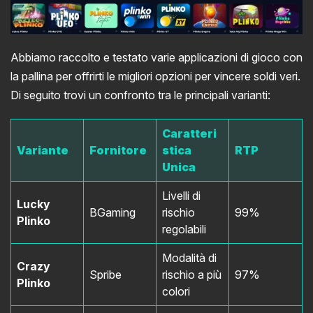
Abbiamo raccolto e testato varie applicazioni di gioco con
la pallina per offrirti le migliori opzioni per vincere soldi veri.
Di seguito trovi un confronto tra le principali varianti:
Caratteri
Variante
Fornitore
stica
RTP
Unica
Livelli di
Lucky
BGaming
rischio
99%
Plinko
regolabili
Modalità di
Crazy
Spribe
rischio a più
97%
Plinko
colori