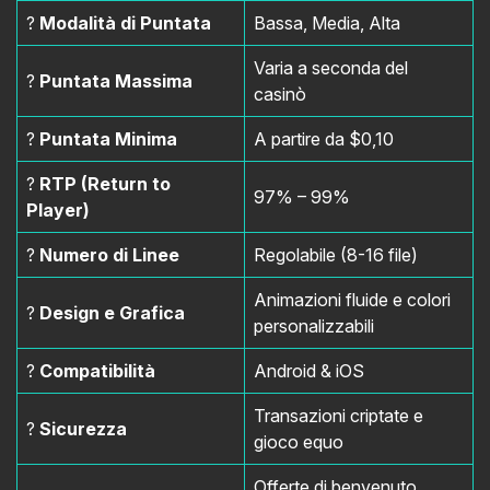
?
Modalità di Puntata
Bassa, Media, Alta
Varia a seconda del
?
Puntata Massima
casinò
?
Puntata Minima
A partire da $0,10
?
RTP (Return to
97% – 99%
Player)
?
Numero di Linee
Regolabile (8-16 file)
Animazioni fluide e colori
?
Design e Grafica
personalizzabili
?
Compatibilità
Android & iOS
Transazioni criptate e
?
Sicurezza
gioco equo
Offerte di benvenuto,