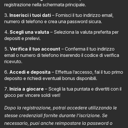
registrazione nella schermata principale.
Inserisci i tuoi dati
– Fornisci il tuo indirizzo email,
numero di telefono e crea una password sicura.
Scegli una valuta
– Seleziona la valuta preferita per
depositi e prelievi.
Verifica il tuo account
– Conferma il tuo indirizzo
email o numero di telefono inserendo il codice di verifica
ricevuto.
Accedi e deposita
– Effettua l’accesso, fai il tuo primo
deposito e richiedi eventuali bonus disponibili.
Inizia a giocare
– Scegli la tua puntata e divertiti con il
gioco per vincere soldi veri!
Dopo la registrazione, potrai accedere utilizzando le
stesse credenziali fornite durante l’iscrizione. Se
necessario, puoi anche reimpostare la password o