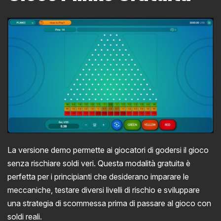
La versione demo permette ai giocatori di godersi il gioco
senza rischiare soldi veri. Questa modalità gratuita è
perfetta per i principianti che desiderano imparare le
meccaniche, testare diversi livelli di rischio e sviluppare
una strategia di scommessa prima di passare al gioco con
soldi reali.