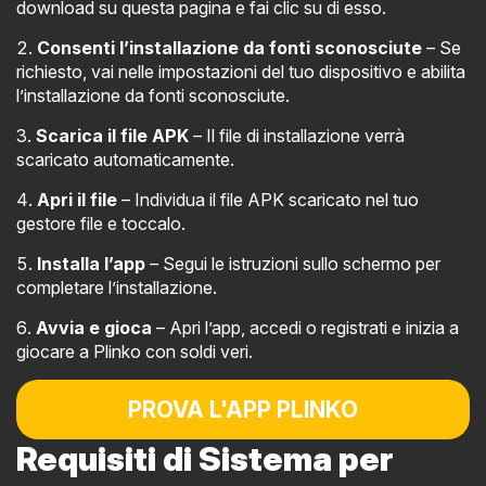
download su questa pagina e fai clic su di esso.
Consenti l’installazione da fonti sconosciute
– Se
richiesto, vai nelle impostazioni del tuo dispositivo e abilita
l’installazione da fonti sconosciute.
Scarica il file APK
– Il file di installazione verrà
scaricato automaticamente.
Apri il file
– Individua il file APK scaricato nel tuo
gestore file e toccalo.
Installa l’app
– Segui le istruzioni sullo schermo per
completare l’installazione.
Avvia e gioca
– Apri l’app, accedi o registrati e inizia a
giocare a Plinko con soldi veri.
PROVA L'APP PLINKO
Requisiti di Sistema per