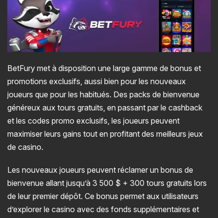
BetFury met à disposition une large gamme de bonus et
promotions exclusifs, aussi bien pour les nouveaux
joueurs que pour les habitués. Des packs de bienvenue
généreux aux tours gratuits, en passant par le cashback
et les codes promo exclusifs, les joueurs peuvent
maximiser leurs gains tout en profitant des meilleurs jeux
de casino.
Les nouveaux joueurs peuvent réclamer un bonus de
bienvenue allant jusqu’à 3 500 $ + 300 tours gratuits lors
de leur premier dépôt. Ce bonus permet aux utilisateurs
d’explorer le casino avec des fonds supplémentaires et