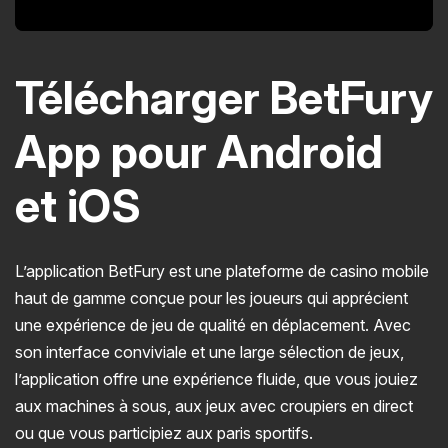
Télécharger BetFury
App pour Android
et iOS
L’application BetFury est une plateforme de casino mobile
haut de gamme conçue pour les joueurs qui apprécient
une expérience de jeu de qualité en déplacement. Avec
son interface conviviale et une large sélection de jeux,
l’application offre une expérience fluide, que vous jouiez
aux machines à sous, aux jeux avec croupiers en direct
ou que vous participiez aux paris sportifs.