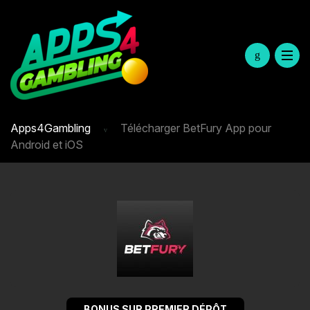
Apps4Gambling
Télécharger BetFury App pour
Android et iOS
BONUS SUR PREMIER DÉPÔT