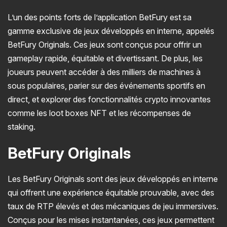
L’un des points forts de l’application BetFury est sa
gamme exclusive de jeux développés en interne, appelés
BetFury Originals. Ces jeux sont conçus pour offrir un
gameplay rapide, équitable et divertissant. De plus, les
joueurs peuvent accéder à des milliers de machines à
sous populaires, parier sur des événements sportifs en
direct, et explorer des fonctionnalités crypto innovantes
comme les loot boxes NFT et les récompenses de
staking.
BetFury Originals
Les BetFury Originals sont des jeux développés en interne
qui offrent une expérience équitable prouvable, avec des
taux de RTP élevés et des mécaniques de jeu immersives.
Conçus pour les mises instantanées, ces jeux permettent