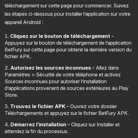
téléchargement sur cette page pour commencer. Suivez
les étapes ci-dessous pour installer l’application sur votre
appareil Android :
Cliquez sur le bouton de téléchargement
–
Appuyez sur le bouton de téléchargement de l’application
BetFury sur cette page pour obtenir la dernière version du
fichier APK.
Autorisez les sources inconnues
– Allez dans
Paramètres > Sécurité de votre téléphone et activez
Sources inconnues pour autoriser l’installation
d’applications provenant de sources extérieures au Play
Store.
Trouvez le fichier APK
– Ouvrez votre dossier
Téléchargements et appuyez sur le fichier BetFury APK.
Démarrez l’installation
– Cliquez sur Installer et
attendez la fin du processus.