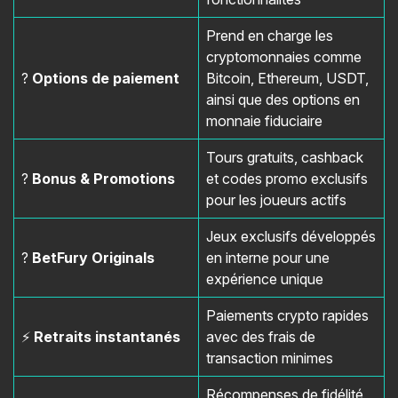
Prend en charge les
cryptomonnaies comme
?
Options de paiement
Bitcoin, Ethereum, USDT,
ainsi que des options en
monnaie fiduciaire
Tours gratuits, cashback
?
Bonus & Promotions
et codes promo exclusifs
pour les joueurs actifs
Jeux exclusifs développés
?
BetFury Originals
en interne pour une
expérience unique
Paiements crypto rapides
⚡
Retraits instantanés
avec des frais de
transaction minimes
Récompenses de fidélité,