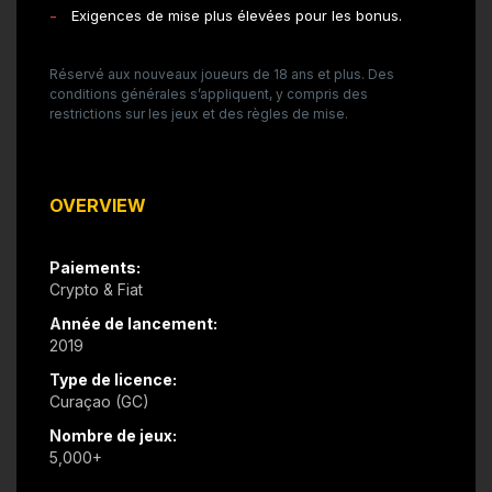
Exigences de mise plus élevées pour les bonus.
Réservé aux nouveaux joueurs de 18 ans et plus. Des
conditions générales s’appliquent, y compris des
restrictions sur les jeux et des règles de mise.
OVERVIEW
Paiements:
Crypto & Fiat
Année de lancement:
2019
Type de licence:
Curaçao (GC)
Nombre de jeux:
5,000+