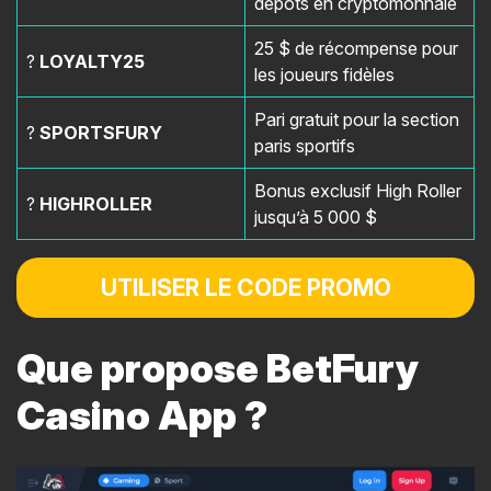
dépôts en cryptomonnaie
25 $ de récompense pour
?
LOYALTY25
les joueurs fidèles
Pari gratuit pour la section
?
SPORTSFURY
paris sportifs
Bonus exclusif High Roller
?
HIGHROLLER
jusqu’à 5 000 $
UTILISER LE CODE PROMO
Que propose BetFury
Casino App ?