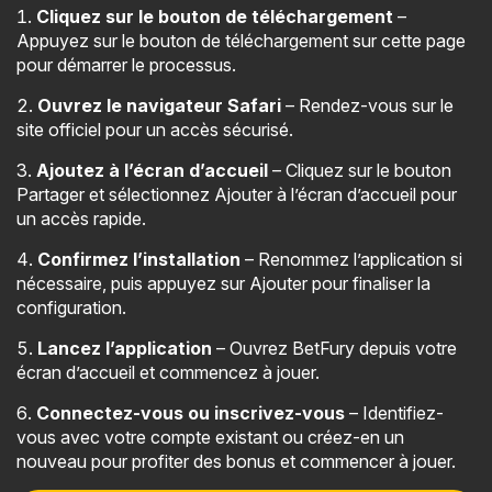
Cliquez sur le bouton de téléchargement
–
Appuyez sur le bouton de téléchargement sur cette page
pour démarrer le processus.
Ouvrez le navigateur Safari
– Rendez-vous sur le
site officiel pour un accès sécurisé.
Ajoutez à l’écran d’accueil
– Cliquez sur le bouton
Partager et sélectionnez Ajouter à l’écran d’accueil pour
un accès rapide.
Confirmez l’installation
– Renommez l’application si
nécessaire, puis appuyez sur Ajouter pour finaliser la
configuration.
Lancez l’application
– Ouvrez BetFury depuis votre
écran d’accueil et commencez à jouer.
Connectez-vous ou inscrivez-vous
– Identifiez-
vous avec votre compte existant ou créez-en un
nouveau pour profiter des bonus et commencer à jouer.