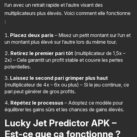
l’un avec un retrait rapide et l’autre visant des
multiplicateurs plus élevés. Voici comment elle fonctionne
:
Placez deux paris
– Misez un petit montant sur l’un et
un montant plus élevé sur l’autre lors du même tour.
Retirez le premier pari tôt
(multiplicateur de 1,5x –
2x) – Cela garantit un profit stable et couvre les pertes
potentielles.
Laissez le second pari grimper plus haut
(multiplicateur de 4x – 6x ou plus) – Si le jeu continue, ce
pari peut générer de gros profits.
Répétez le processus
– Adoptez ce modèle pour
équilibrer les gains sûrs et les chances de gains élevés.
Lucky Jet Predictor APK –
Est-ce que ça fonctionne ?