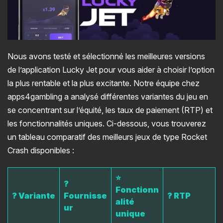
Nous avons testé et sélectionné les meilleures versions
de l’application Lucky Jet pour vous aider à choisir l’option
la plus rentable et la plus excitante. Notre équipe chez
apps4gambling a analysé différentes variantes du jeu en
se concentrant sur l’équité, les taux de paiement (RTP) et
les fonctionnalités uniques. Ci-dessous, vous trouverez
un tableau comparatif des meilleurs jeux de type Rocket
Crash disponibles :
⭐
?
Fonctionn
? Variante
Fournisse
? RTP
alité
ur
unique