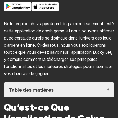
Notre équipe chez apps4gambling a minutieusement testé
cette application de crash game, et nous pouvons affirmer
avec certitude qu’elle se distingue dans l’univers des jeux
d’argent en ligne. Ci-dessous, nous vous expliquerons
tout ce que vous devez savoir sur l’application Lucky Jet,
y compris comment la télécharger, ses principales
fonctionnalités et les meilleures stratégies pour maximiser
vos chances de gagner.
Table des matières
Qu’est-ce Que
Qu’est-ce Que L’application de Gains Lucky Jet ?
Principales fonctionnalités de l’application