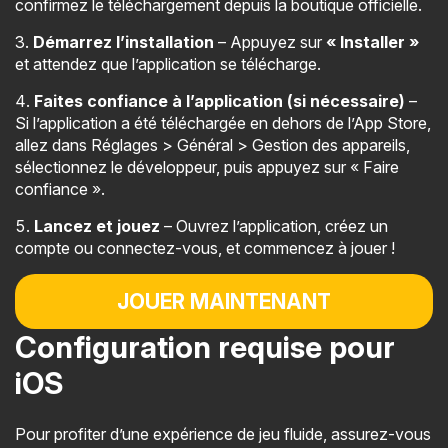
confirmez le téléchargement depuis la boutique officielle.
Démarrez l’installation
– Appuyez sur
« Installer »
et attendez que l’application se télécharge.
Faites confiance à l’application (si nécessaire)
–
Si l’application a été téléchargée en dehors de l’App Store,
allez dans Réglages > Général > Gestion des appareils,
sélectionnez le développeur, puis appuyez sur « Faire
confiance ».
Lancez et jouez
– Ouvrez l’application, créez un
compte ou connectez-vous, et commencez à jouer !
JOUER MAINTENANT
Configuration requise pour
iOS
Pour profiter d’une expérience de jeu fluide, assurez-vous