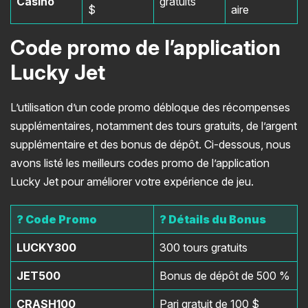
Casino
gratuits
$
aire
Code promo de l’application
Lucky Jet
L’utilisation d’un code promo débloque des récompenses
supplémentaires, notamment des tours gratuits, de l’argent
supplémentaire et des bonus de dépôt. Ci-dessous, nous
avons listé les meilleurs codes promo de l’application
Lucky Jet pour améliorer votre expérience de jeu.
? Code Promo
? Détails du Bonus
LUCKY300
300 tours gratuits
JET500
Bonus de dépôt de 500 %
CRASH100
Pari gratuit de 100 $