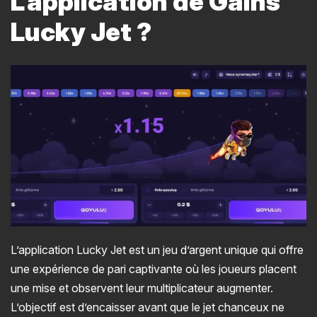
L’application de Gains
Lucky Jet
Lucky Jet ?
Étapes pour télécharger Lucky Jet APK sur
Android
Configuration requise pour Android
Étapes pour télécharger Lucky Jet App sur iOS
Configuration requise pour iOS
Inscription à Lucky Jet App
Meilleure Application Lucky Jet pour Gagner de
L’argent Réel
1Win Lucky Jet App
L’application Lucky Jet est un jeu d’argent unique qui offre
Meilleurs casinos en ligne pour jouer à l’application
une expérience de pari captivante où les joueurs placent
Lucky Jet
une mise et observent leur multiplicateur augmenter.
Bonus et Promotions
L’objectif est d’encaisser avant que le jet chanceux ne