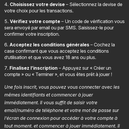
Choisissez votre devise
– Sélectionnez la devise de
votre choix pour les transactions.
Vérifiez votre compte
– Un code de vérification vous
sera envoyé par email ou par SMS. Saisissez-le pour
confirmer votre inscription.
Acceptez les conditions générales
– Cochez la
case confirmant que vous acceptez les conditions
d’utilisation et que vous avez 18 ans ou plus.
Finalisez l’inscription
– Appuyez sur « Créer un
compte » ou « Terminer », et vous êtes prêt à jouer !
Une fois inscrit, vous pouvez vous connecter avec les
mêmes identifiants et commencer à jouer
immédiatement. Il vous suffit de saisir votre
email/numéro de téléphone et votre mot de passe sur
l’écran de connexion pour accéder à votre compte à
tout moment.
et commencer à jouer immédiatement. Il