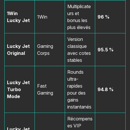
Multiplicate
1Win
urs et
1Win
96 %
Lucky Jet
bonus les
plus élevés
Version
Lucky Jet
Gaming
classique
95.5 %
Original
Corps
avec cotes
stables
Rounds
ultra-
Lucky Jet
Fast
rapides
Turbo
94.8 %
Gaming
pour des
Mode
gains
instantanés
Récompens
es VIP
Lucky Jet