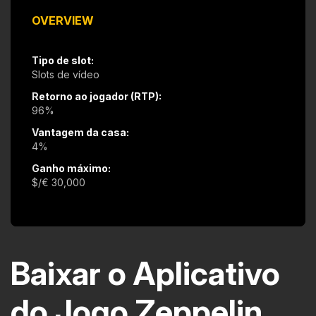
OVERVIEW
Tipo de slot:
Slots de vídeo
Retorno ao jogador (RTP):
96%
Vantagem da casa:
4%
Ganho máximo:
$/€ 30,000
Baixar o Aplicativo
do Jogo Zeppelin