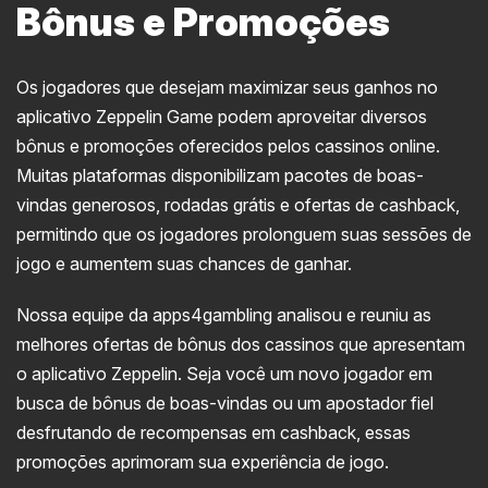
Bônus e Promoções
Os jogadores que desejam maximizar seus ganhos no
aplicativo Zeppelin Game podem aproveitar diversos
bônus e promoções oferecidos pelos cassinos online.
Muitas plataformas disponibilizam pacotes de boas-
vindas generosos, rodadas grátis e ofertas de cashback,
permitindo que os jogadores prolonguem suas sessões de
jogo e aumentem suas chances de ganhar.
Nossa equipe da apps4gambling analisou e reuniu as
melhores ofertas de bônus dos cassinos que apresentam
o aplicativo Zeppelin. Seja você um novo jogador em
busca de bônus de boas-vindas ou um apostador fiel
desfrutando de recompensas em cashback, essas
promoções aprimoram sua experiência de jogo.