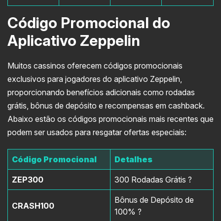
Código Promocional do
Aplicativo Zeppelin
Muitos cassinos oferecem códigos promocionais
exclusivos para jogadores do aplicativo Zeppelin,
proporcionando benefícios adicionais como rodadas
grátis, bônus de depósito e recompensas em cashback.
Abaixo estão os códigos promocionais mais recentes que
podem ser usados para resgatar ofertas especiais:
Código Promocional
Detalhes
ZEP300
300 Rodadas Grátis ?
Bônus de Depósito de
CRASH100
100% ?