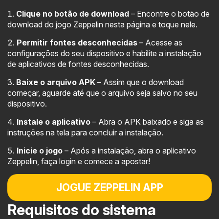
Clique no botão de download
– Encontre o botão de
download do jogo Zeppelin nesta página e toque nele.
Permitir fontes desconhecidas
– Acesse as
configurações do seu dispositivo e habilite a instalação
de aplicativos de fontes desconhecidas.
Baixe o arquivo APK
– Assim que o download
começar, aguarde até que o arquivo seja salvo no seu
dispositivo.
Instale o aplicativo
– Abra o APK baixado e siga as
instruções na tela para concluir a instalação.
Inicie o jogo
– Após a instalação, abra o aplicativo
Zeppelin, faça login e comece a apostar!
JOGUE ZEPPELIN APP
Requisitos do sistema