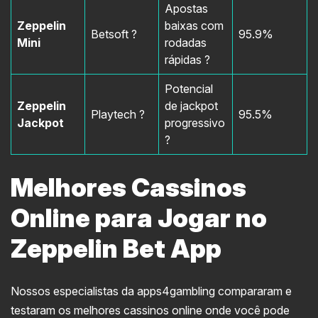
Apostas
Zeppelin
baixas com
Betsoft ?️
95.9%
Mini
rodadas
rápidas ?
Potencial
Zeppelin
de jackpot
Playtech ?
95.5%
Jackpot
progressivo
?
Melhores Cassinos
Online para Jogar no
Zeppelin Bet App
Nossos especialistas da apps4gambling compararam e
testaram os melhores cassinos online onde você pode