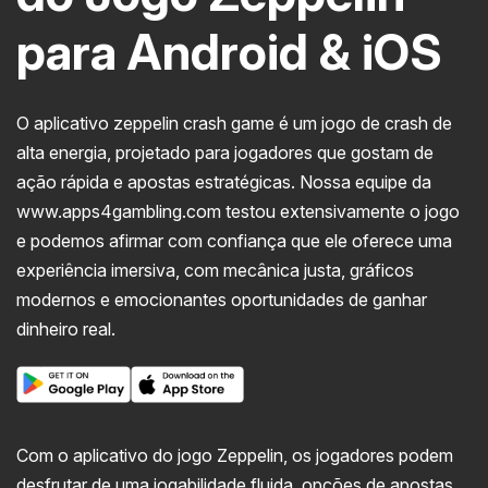
para Android & iOS
O aplicativo zeppelin crash game é um jogo de crash de
alta energia, projetado para jogadores que gostam de
ação rápida e apostas estratégicas. Nossa equipe da
www.apps4gambling.com testou extensivamente o jogo
e podemos afirmar com confiança que ele oferece uma
experiência imersiva, com mecânica justa, gráficos
modernos e emocionantes oportunidades de ganhar
dinheiro real.
Com o aplicativo do jogo Zeppelin, os jogadores podem
desfrutar de uma jogabilidade fluida, opções de apostas