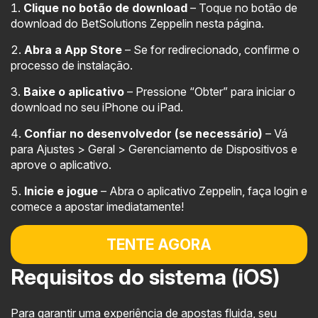
Clique no botão de download
– Toque no botão de
download do BetSolutions Zeppelin nesta página.
Abra a App Store
– Se for redirecionado, confirme o
processo de instalação.
Baixe o aplicativo
– Pressione “Obter” para iniciar o
download no seu iPhone ou iPad.
Confiar no desenvolvedor (se necessário)
– Vá
para Ajustes > Geral > Gerenciamento de Dispositivos e
aprove o aplicativo.
Inicie e jogue
– Abra o aplicativo Zeppelin, faça login e
comece a apostar imediatamente!
TENTE AGORA
Requisitos do sistema (iOS)
Para garantir uma experiência de apostas fluida, seu