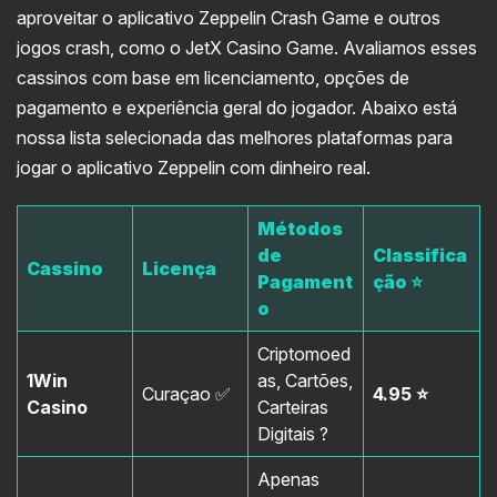
aproveitar o aplicativo Zeppelin Crash Game e outros
jogos crash, como o JetX Casino Game. Avaliamos esses
cassinos com base em licenciamento, opções de
pagamento e experiência geral do jogador. Abaixo está
nossa lista selecionada das melhores plataformas para
jogar o aplicativo Zeppelin com dinheiro real.
Métodos
de
Classifica
Cassino
Licença
Pagament
ção ⭐
o
Criptomoed
1Win
as, Cartões,
Curaçao ✅
4.95 ⭐
Casino
Carteiras
Digitais ?
Apenas