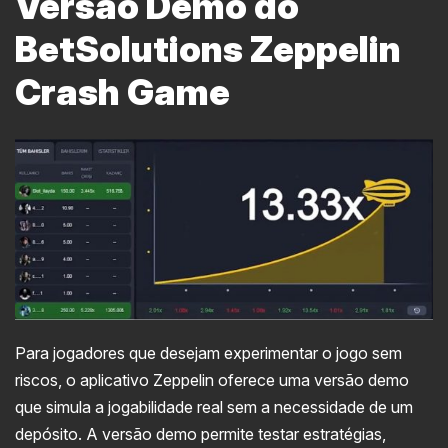
Versão Demo do
BetSolutions Zeppelin
Crash Game
Para jogadores que desejam experimentar o jogo sem
riscos, o aplicativo Zeppelin oferece uma versão demo
que simula a jogabilidade real sem a necessidade de um
depósito. A versão demo permite testar estratégias,