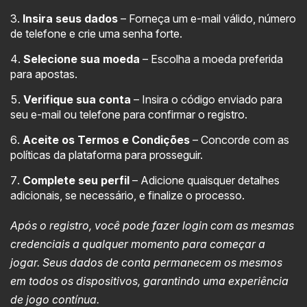
Insira seus dados
– Forneça um e-mail válido, número
de telefone e crie uma senha forte.
Selecione sua moeda
– Escolha a moeda preferida
para apostas.
Verifique sua conta
– Insira o código enviado para
seu e-mail ou telefone para confirmar o registro.
Aceite os Termos e Condições
– Concorde com as
políticas da plataforma para prosseguir.
Complete seu perfil
– Adicione quaisquer detalhes
adicionais, se necessário, e finalize o processo.
Após o registro, você pode fazer login com as mesmas
credenciais a qualquer momento para começar a
jogar. Seus dados de conta permanecem os mesmos
em todos os dispositivos, garantindo uma experiência
de jogo contínua.