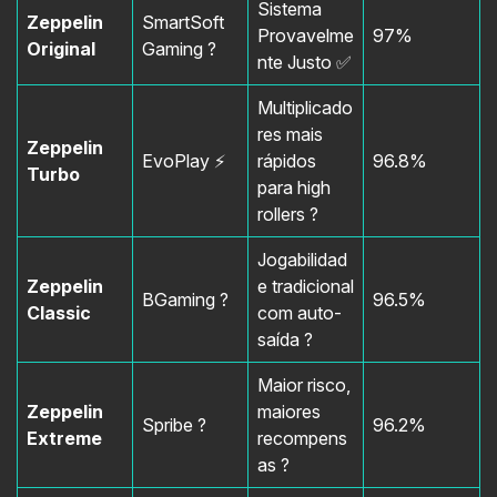
Sistema
Zeppelin
SmartSoft
Provavelme
97%
Original
Gaming ?
nte Justo ✅
Multiplicado
res mais
Zeppelin
EvoPlay ⚡
rápidos
96.8%
Turbo
para high
rollers ?
Jogabilidad
Zeppelin
e tradicional
BGaming ?
96.5%
Classic
com auto-
saída ?
Maior risco,
Zeppelin
maiores
Spribe ?
96.2%
Extreme
recompens
as ?