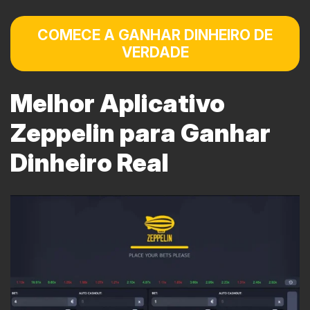
COMECE A GANHAR DINHEIRO DE
VERDADE
Melhor Aplicativo
Zeppelin para Ganhar
Dinheiro Real