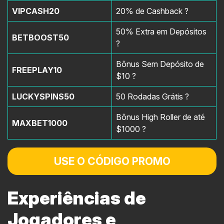
VIPCASH20
20% de Cashback ?
50% Extra em Depósitos
BETBOOST50
?
Bônus Sem Depósito de
FREEPLAY10
$10 ?️
LUCKYSPINS50
50 Rodadas Grátis ?
Bônus High Roller de até
MAXBET1000
$1000 ?
USE O CÓDIGO PROMO
Experiências de
Jogadores e