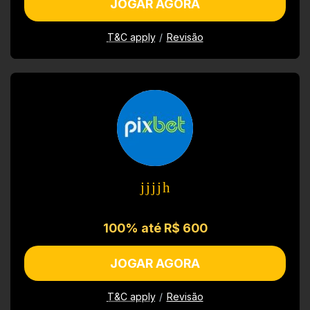
JOGAR AGORA
T&C apply
Revisão
100% até R$ 600
JOGAR AGORA
T&C apply
Revisão