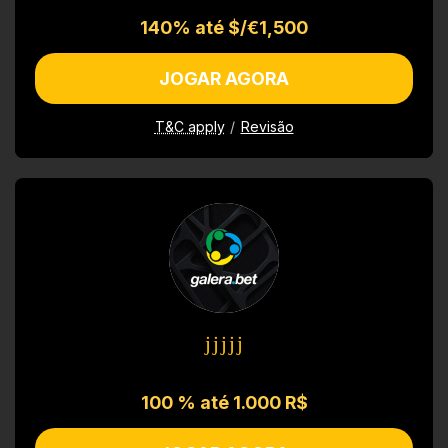
140% até $/€1,500
JOGAR AGORA
T&C apply
Revisão
100 % até 1.000 R$