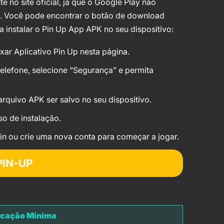
 no site oficial, já que o Google Play não
es. Você pode encontrar o botão de download
ra instalar o Pin Up App APK no seu dispositivo:
ixar Aplicativo Pin Up nesta página.
telefone, selecione “Segurança” e permita
quivo APK ser salvo no seu dispositivo.
o de instalação.
ogin ou crie uma nova conta para começar a jogar.
PIN-UP
icação Mínima