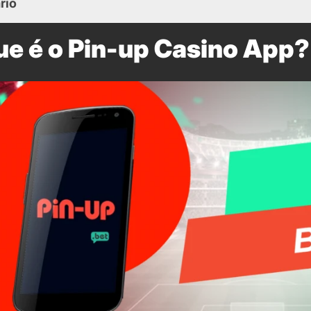
rio
ue é o Pin-up Casino App?
e é o Pin-up Casino App?
Principais Recursos do Pin-up Bet App
os para Baixar o Pin up APK para Android
Requisitos do Sistema para Android
os para Baixar Aplicativo Pin Up para iOS
Requisitos do Sistema para iOS
 Atualizar o Aplicativo Pin-up para a Última Versão
 Criar uma Conta – Pin Up Casino App Login
s e Promoções do Pin up Casino Mobile App
Bônus de Boas-Vindas