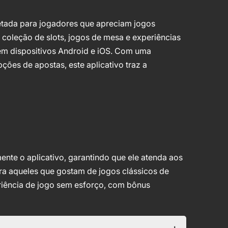
jetada para jogadores que apreciam jogos
coleção de slots, jogos de mesa e experiências
m dispositivos Android e iOS. Com uma
ções de apostas, este aplicativo traz a
nte o aplicativo, garantindo que ele atenda aos
ara aqueles que gostam de jogos clássicos de
riência de jogo sem esforço, com bônus