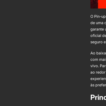
O Pin-up
de uma c
O qu
garante 
oficial 
seguro e
Ao baixa
com mais
vivo. Pa
ao redor
experien
Mét
às prefer
Prin