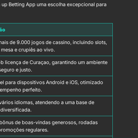
in up Betting App uma escolha excepcional para
ão
ais de 9.000 jogos de cassino, incluindo slots,
 mesa e crupiês ao vivo.
b licença de Curaçao, garantindo um ambiente
seguro e justo.
el para dispositivos Android e iOS, otimizado
empenho perfeito.
vários idiomas, atendendo a uma base de
diversificada.
bônus de boas-vindas generosos, rodadas
 promoções regulares.