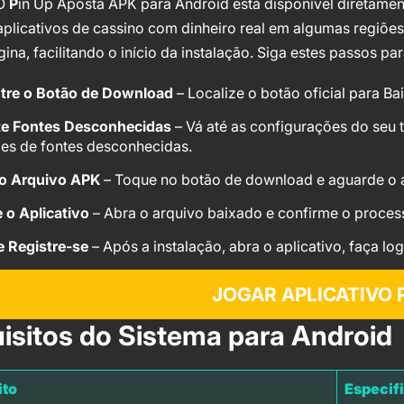
 O
P
in Up Aposta APK para Android está disponível diretamente
aplicativos de cassino com dinheiro real em algumas regiõ
ina, facilitando o início da instalação. Siga estes passos pa
tre o Botão de Download
– Localize o botão oficial para Ba
ite Fontes Desconhecidas
– Vá até as configurações do seu 
ões de fontes desconhecidas.
 o Arquivo APK
– Toque no botão de download e aguarde o ar
e o Aplicativo
– Abra o arquivo baixado e confirme o process
 e Registre-se
– Após a instalação, abra o aplicativo, faça l
JOGAR APLICATIVO 
isitos do Sistema para Android
ito
Especif