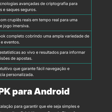
tecnologias avançadas de criptografia para
s e saques seguros.
 com crupiês reais em tempo real para uma
e jogo imersiva.
ook completo cobrindo uma ampla variedade de
 e eventos.
estatísticas ao vivo e resultados para informar
isões de apostas.
ntuitivo que garante fácil navegação e
cia personalizada.
APK para Android
ação para garantir que ele seja simples e