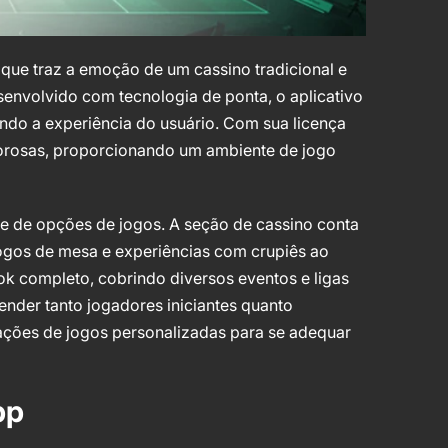
que traz a emoção de um cassino tradicional e
envolvido com tecnologia de ponta, o aplicativo
ando a experiência do usuário. Com sua licença
gorosas, proporcionando um ambiente de jogo
de de opções de jogos. A seção de cassino conta
jogos de mesa e experiências com crupiês ao
ok completo, cobrindo diversos eventos e ligas
ender tanto jogadores iniciantes quanto
ações de jogos personalizadas para se adequar
pp