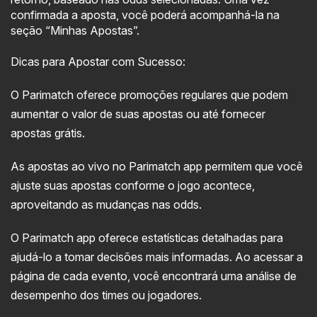
confirmada a aposta, você poderá acompanhá-la na
seção “Minhas Apostas”.
Dicas para Apostar com Sucesso:
O Parimatch oferece promoções regulares que podem
aumentar o valor de suas apostas ou até fornecer
apostas grátis.
As apostas ao vivo no Parimatch app permitem que você
ajuste suas apostas conforme o jogo acontece,
aproveitando as mudanças nas odds.
O Parimatch app oferece estatísticas detalhadas para
ajudá-lo a tomar decisões mais informadas. Ao acessar a
página de cada evento, você encontrará uma análise de
desempenho dos times ou jogadores.