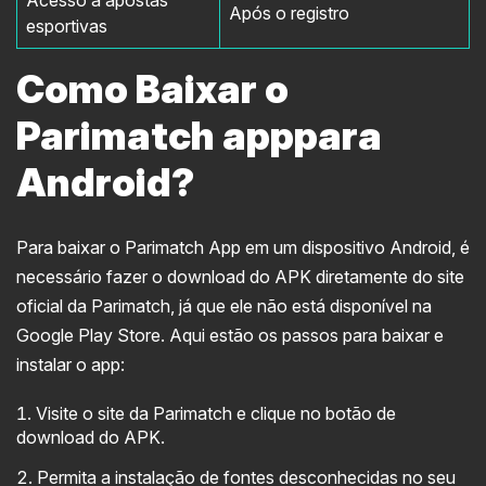
Acesso a apostas
Após o registro
esportivas
Como Baixar o
Parimatch app
para
Android?
Para baixar o Parimatch App em um dispositivo Android, é
necessário fazer o download do APK diretamente do site
oficial da Parimatch, já que ele não está disponível na
Google Play Store. Aqui estão os passos para baixar e
instalar o app:
Visite o site da Parimatch e clique no botão de
download do APK.
Permita a instalação de fontes desconhecidas no seu