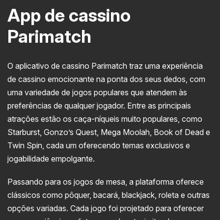
App de cassino
Parimatch
O aplicativo de cassino Parimatch traz uma experiência
de cassino emocionante na ponta dos seus dedos, com
uma variedade de jogos populares que atendem às
preferências de qualquer jogador. Entre as principais
atrações estão os caça-níqueis muito populares, como
Starburst, Gonzo’s Quest, Mega Moolah, Book of Dead e
Twin Spin, cada um oferecendo temas exclusivos e
jogabilidade empolgante.
Passando para os jogos de mesa, a plataforma oferece
clássicos como pôquer, bacará, blackjack, roleta e outras
opções variadas. Cada jogo foi projetado para oferecer