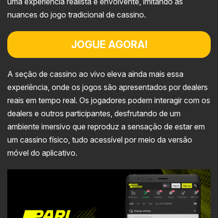
uma experiência realista e envolvente, imitando as
nuances do jogo tradicional de cassino.
JOGUE AGORA!
A seção de cassino ao vivo eleva ainda mais essa
experiência, onde os jogos são apresentados por dealers
reais em tempo real. Os jogadores podem interagir com os
dealers e outros participantes, desfrutando de um
ambiente imersivo que reproduz a sensação de estar em
um cassino físico, tudo acessível por meio da versão
móvel do aplicativo.