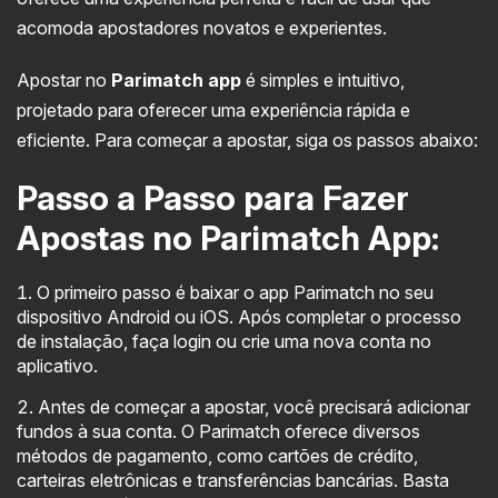
acomoda apostadores novatos e experientes.
Apostar no
Parimatch app
é simples e intuitivo,
projetado para oferecer uma experiência rápida e
eficiente. Para começar a apostar, siga os passos abaixo:
Passo a Passo para Fazer
Apostas no Parimatch App:
O primeiro passo é baixar o app Parimatch no seu
dispositivo Android ou iOS. Após completar o processo
de instalação, faça login ou crie uma nova conta no
aplicativo.
Antes de começar a apostar, você precisará adicionar
fundos à sua conta. O Parimatch oferece diversos
métodos de pagamento, como cartões de crédito,
carteiras eletrônicas e transferências bancárias. Basta