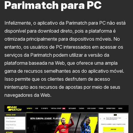
Parimatch para PC
Infelizmente, o aplicativo da Parimatch para PC não está
disponível para download direto, pois a plataforma é
otimizada principalmente para dispositivos móveis. No
entanto, os usuários de PC interessados em acessar os
serviços da Parimatch podem utilizar a versão da
plataforma baseada na Web, que oferece uma ampla
gama de recursos semelhantes aos do aplicativo móvel.
Isso permite que os clientes desfrutem de acesso
ininterrupto aos recursos de apostas por meio de seus
navegadores da Web.