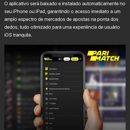
O aplicativo será baixado e instalado automaticamente no
seu iPhone ou iPad, garantindo o acesso imediato a um
amplo espectro de mercados de apostas na ponta dos
dedos, tudo otimizado para uma experiência de usuário
iOS tranquila.