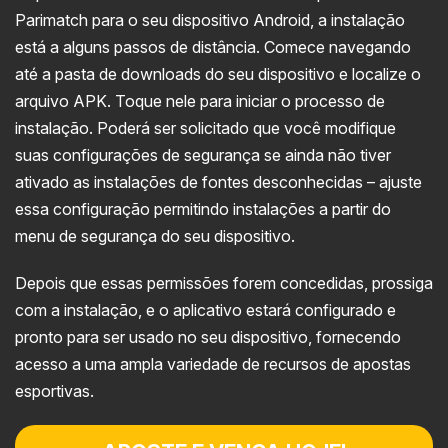
Parimatch para o seu dispositivo Android, a instalação
está a alguns passos de distância. Comece navegando
até a pasta de downloads do seu dispositivo e localize o
arquivo APK. Toque nele para iniciar o processo de
instalação. Poderá ser solicitado que você modifique
suas configurações de segurança se ainda não tiver
ativado as instalações de fontes desconhecidas – ajuste
essa configuração permitindo instalações a partir do
menu de segurança do seu dispositivo.
Depois que essas permissões forem concedidas, prossiga
com a instalação, e o aplicativo estará configurado e
pronto para ser usado no seu dispositivo, fornecendo
acesso a uma ampla variedade de recursos de apostas
esportivas.