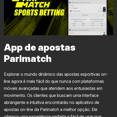
App de apostas
Parimatch
Explorar o mundo dinâmico das apostas esportivas on-
line agora é mais fácil do que nunca com plataformas
móveis avançadas que atendem aos entusiastas em
movimento. Os clientes que buscam uma interface
abrangente e intuitiva encontrarão no aplicativo de
apostas on-line da Parimatch a melhor opção. Ele
oferece uma experiência perfeita e fácil de usar que