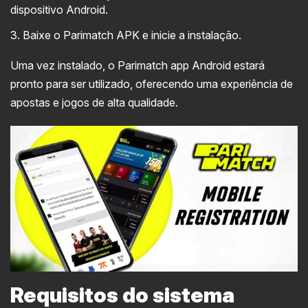
dispositivo Android.
Baixe o Parimatch APK e inicie a instalação.
Uma vez instalado, o Parimatch app Android estará
pronto para ser utilizado, oferecendo uma experiência de
apostas e jogos de alta qualidade.
Requisitos do sistema