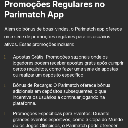
Promoções Regulares no
Parimatch App
Além do bônus de boas-vindas, o Parimatch app oferece
uma série de promoções regulares para os usuários
ativos. Essas promoções incluem:
Apostas Grátis: Promoções sazonais onde os
jogadores podem receber apostas grátis após cumprir
certos requisitos, como fazer uma série de apostas
ou realizar um depósito específico.
Bônus de Recarga: O Parimatch oferece bônus
adicionais em depósitos subsequentes, o que
incentiva os usuários a continuar jogando na
plataforma.
Promoções Específicas para Eventos: Durante
grandes eventos esportivos, como a Copa do Mundo
ou os Jogos Olímpicos, o Parimatch pode oferecer