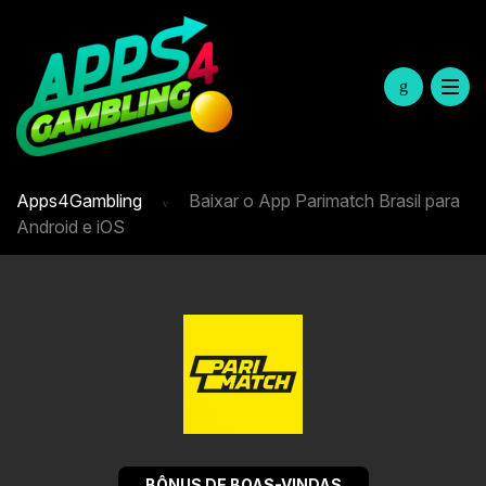
Apps4Gambling
Baixar o App Parimatch Brasil para
Android e iOS
BÔNUS DE BOAS-VINDAS