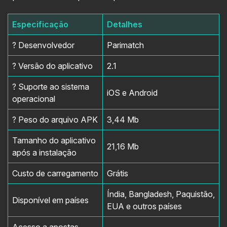
Especificação
Detalhes
? Desenvolvedor
Parimatch
? Versão do aplicativo
2.1
?️ Suporte ao sistema
iOS e Android
operacional
? Peso do arquivo APK
3,44 Mb
Tamanho do aplicativo
21,16 Mb
após a instalação
Custo de carregamento
Grátis
Índia, Bangladesh, Paquistão,
Disponível em países
EUA e outros países