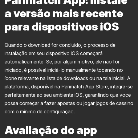
Parimatch App: instale
a versão mais recente
para dispositivos iOS
Quando o download for concluído, o processo de
instalação em seu dispositivo iOS começará
automaticamente. Se, por algum motivo, ele não for
iniciado, é possível iniciá-lo manualmente tocando no
ícone relevante na lista de downloads ou na tela inicial. A
plataforma, disponível na Parimatch App Store, integra-se
perfeitamente ao seu ambiente iOS, garantindo que você
possa começar a fazer apostas ou jogar jogos de cassino
com o mínimo de configuração.
Avaliação do app