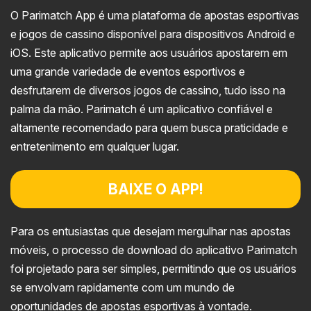
O Parimatch App é uma plataforma de apostas esportivas
e jogos de cassino disponível para dispositivos Android e
iOS. Este aplicativo permite aos usuários apostarem em
uma grande variedade de eventos esportivos e
desfrutarem de diversos jogos de cassino, tudo isso na
palma da mão. Parimatch é um aplicativo confiável e
altamente recomendado para quem busca praticidade e
entretenimento em qualquer lugar.
BAIXE O APP!
Para os entusiastas que desejam mergulhar nas apostas
móveis, o processo de download do aplicativo Parimatch
foi projetado para ser simples, permitindo que os usuários
se envolvam rapidamente com um mundo de
oportunidades de apostas esportivas à vontade.