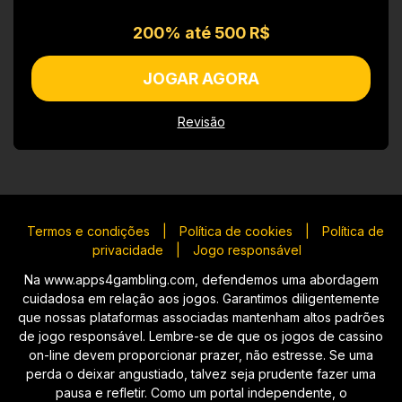
200% até 500 R$
JOGAR AGORA
Revisão
Termos e condições
|
Política de cookies
|
Política de
privacidade
|
Jogo responsável
Na www.apps4gambling.com, defendemos uma abordagem
cuidadosa em relação aos jogos. Garantimos diligentemente
que nossas plataformas associadas mantenham altos padrões
de jogo responsável. Lembre-se de que os jogos de cassino
on-line devem proporcionar prazer, não estresse. Se uma
perda o deixar angustiado, talvez seja prudente fazer uma
pausa e refletir. Como um portal independente, o