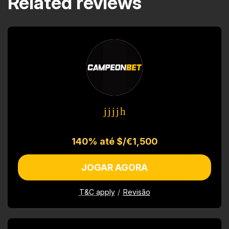
Related reviews
hospedado em servidores online e requer uma
conexão estável para funcionar corretamente,
seja via Wi-Fi ou dados móveis.
140% até $/€1,500
JOGAR AGORA
T&C apply
Revisão