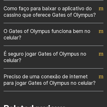
de seus sites, onde você pode acessar e jogar
Como faço para baixar o aplicativo do
Sim, o Gates of Olympus é totalmente compatível
Gates of Olympus diretamente do seu dispositivo,
cassino que oferece Gates of Olympus?
com dispositivos móveis. Você pode jogar em
sem necessidade de baixar um aplicativo.
smartphones ou tablets usando o navegador de
internet do seu dispositivo. O jogo foi otimizado
O Gates of Olympus funciona bem no
Muitos cassinos online oferecem aplicativos que
para funcionar em plataformas móveis, mantendo
celular?
podem ser baixados diretamente do site oficial do
a mesma qualidade gráfica e funcionalidades da
cassino ou das lojas de aplicativos, como Google
versão para desktop.
Play ou Apple App Store. Basta pesquisar o
É seguro jogar Gates of Olympus no
Sim, o Gates of Olympus foi desenvolvido com
nome do cassino, verificar se o Gates of
celular?
tecnologia HTML5, o que permite uma
Olympus está disponível na biblioteca de jogos e
jogabilidade fluida e sem problemas em
baixar o aplicativo.
dispositivos móveis. Você pode desfrutar de
Preciso de uma conexão de internet
Sim, desde que você jogue em um cassino online
todas as funcionalidades do jogo, incluindo
para jogar Gates of Olympus no celular?
confiável e licenciado, será seguro jogar Gates of
rodadas grátis e multiplicadores, diretamente do
Olympus no seu dispositivo móvel. Certifique-se
seu celular.
de baixar aplicativos de fontes oficiais e verificar
Sim, para jogar Gates of Olympus no celular,
a segurança do site em que está jogando.
você precisa estar conectado à internet. O jogo é