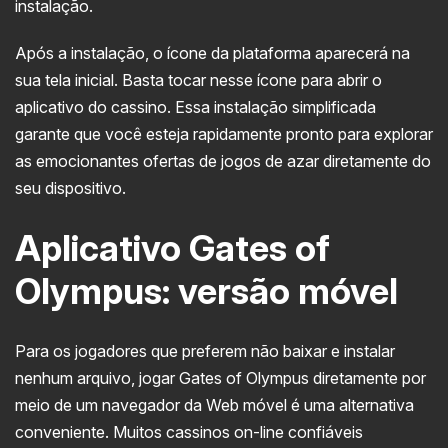
instalação.
Após a instalação, o ícone da plataforma aparecerá na
sua tela inicial. Basta tocar nesse ícone para abrir o
aplicativo do cassino. Essa instalação simplificada
garante que você esteja rapidamente pronto para explorar
as emocionantes ofertas de jogos de azar diretamente do
seu dispositivo.
Aplicativo Gates of
Olympus: versão móvel
Para os jogadores que preferem não baixar e instalar
nenhum arquivo, jogar Gates of Olympus diretamente por
meio de um navegador da Web móvel é uma alternativa
conveniente. Muitos cassinos on-line confiáveis