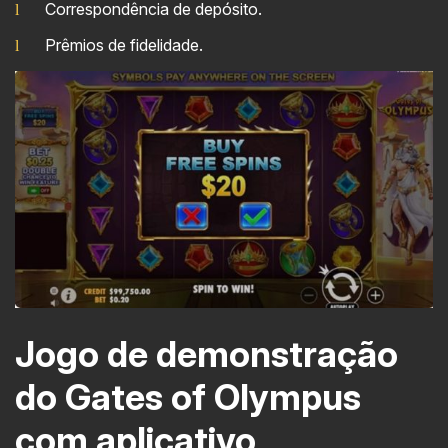
Correspondência de depósito.
Prêmios de fidelidade.
Jogo de demonstração
do Gates of Olympus
com aplicativo