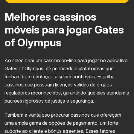
Melhores cassinos
móveis para jogar Gates
of Olympus
Ao selecionar um cassino on-line para jogar no aplicativo
Gates of Olympus, dê prioridade a plataformas que
tenham boa reputação e sejam confiáveis. Escolha
cassinos que possuam licenças válidas de órgãos
reguladores reconhecidos, garantindo que eles atendam a
padrões rigorosos de justiça e segurança.
Também é vantajoso procurar cassinos que ofereçam
uma ampla gama de opções de pagamento, um forte
suporte ao cliente e bônus atraentes. Esses fatores