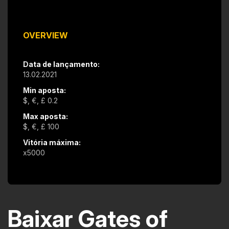
OVERVIEW
Data de lançamento:
13.02.2021
Min aposta:
$, €, £ 0.2
Max aposta:
$, €, £ 100
Vitória máxima:
x5000
Baixar Gates of