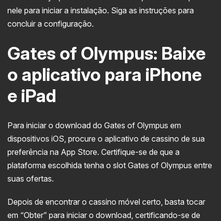
nele para iniciar a instalação. Siga as instruções para
concluir a configuração.
Gates of Olympus: Baixe
o aplicativo para iPhone
e iPad
Para iniciar o download do Gates of Olympus em
dispositivos iOS, procure o aplicativo de cassino de sua
preferência na App Store. Certifique-se de que a
plataforma escolhida tenha o slot Gates of Olympus entre
suas ofertas.
Depois de encontrar o cassino móvel certo, basta tocar
em “Obter” para iniciar o download, certificando-se de