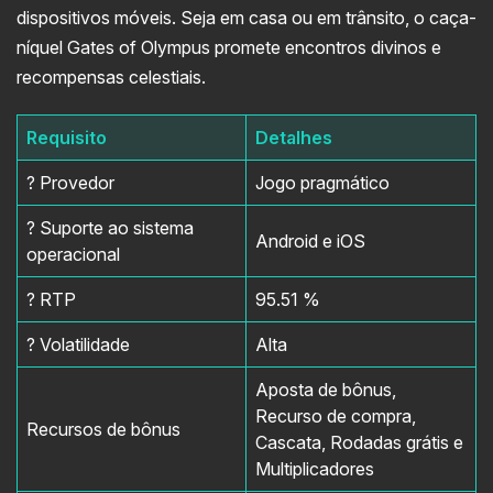
dispositivos móveis. Seja em casa ou em trânsito, o caça-
níquel Gates of Olympus promete encontros divinos e
recompensas celestiais.
Requisito
Detalhes
? Provedor
Jogo pragmático
? Suporte ao sistema
Android e iOS
operacional
? RTP
95.51 %
? Volatilidade
Alta
Aposta de bônus,
Recurso de compra,
Recursos de bônus
Cascata, Rodadas grátis e
Multiplicadores