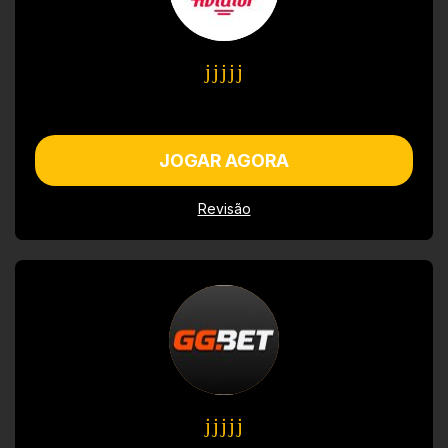
JOGAR AGORA
Revisão