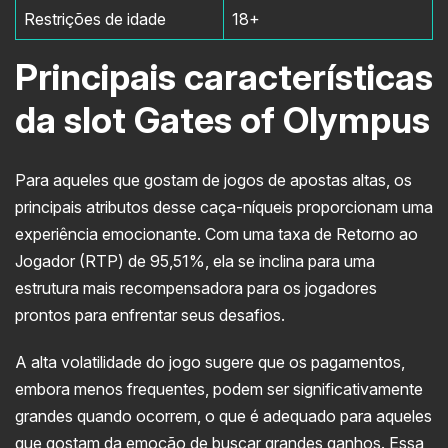
Restrições de idade
18+
Principais características
da slot Gates of Olympus
Para aqueles que gostam de jogos de apostas altas, os
principais atributos desse caça-níqueis proporcionam uma
experiência emocionante. Com uma taxa de Retorno ao
Jogador (RTP) de 95,51%, ela se inclina para uma
estrutura mais recompensadora para os jogadores
prontos para enfrentar seus desafios.
A alta volatilidade do jogo sugere que os pagamentos,
embora menos frequentes, podem ser significativamente
grandes quando ocorrem, o que é adequado para aqueles
que gostam da emoção de buscar grandes ganhos. Essa