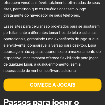
oferecem versões móveis totalmente otimizadas de seus
sites, permitindo que os usuários acessem o jogo
diretamente do navegador de seus telefones.
Esses sites para celular são projetados para se ajustarem
perfeitamente a diferentes tamanhos de tela e sistemas
operacionais, garantindo uma experiência de jogo suave
e envolvente, comparável à versão para desktop. Essa
abordagem não apenas economiza o armazenamento do
dispositivo, mas também oferece flexibilidade para jogar
de qualquer lugar, a qualquer momento, sem a
necessidade de nenhum software adicional.
COMECE A JOGAR!
Passos para jogar o