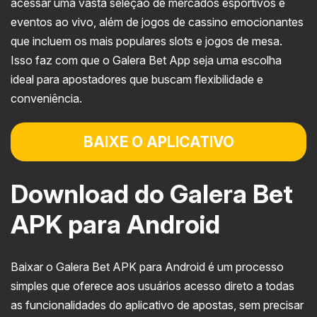
acessar uma vasta seleção de mercados esportivos e
eventos ao vivo, além de jogos de cassino emocionantes
que incluem os mais populares slots e jogos de mesa.
Isso faz com que o Galera Bet App seja uma escolha
ideal para apostadores que buscam flexibilidade e
conveniência.
BAIXE O APLICATIVO
Download do Galera Bet
APK para Android
Baixar o Galera Bet APK para Android é um processo
simples que oferece aos usuários acesso direto a todas
as funcionalidades do aplicativo de apostas, sem precisar