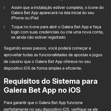
Assim que a instalação estiver completa, o ícone do
Galera Bet App aparecerá na tela inicial do seu
iPhone ou iPad
Toque no ícone para abrir o Galera Bet App e faça
login com suas credenciais ou crie uma nova conta,
se ainda não estiver registrado
Seguindo esses passos, você poderá começar a
aproveitar todas as funcionalidades de apostas e jogos
de cassino que o Galera Bet App oferece no seu
dispositivo iOS de forma simples e eficiente.
Requisitos do Sistema para
Galera Bet App no iOS
Para garantir que o Galera Bet App funcione
perfeitamente no seu dispositivo iOS, verifique se ele