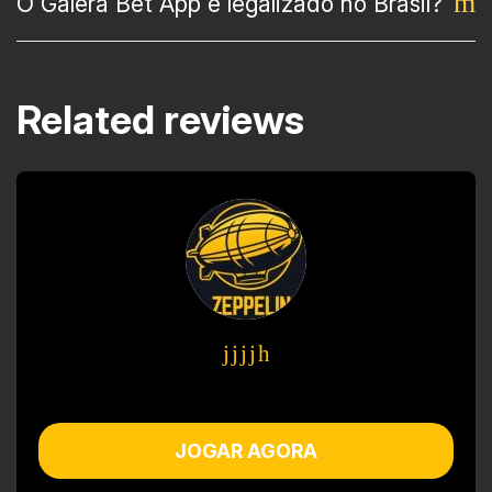
O Galera Bet App é legalizado no Brasil?
Sim, você pode realizar saques diretamente pelo
Galera Bet App. Basta acessar a seção de
transações, escolher o método de saque
O Galera Bet App é operado por uma plataforma
preferido e seguir as instruções para concluir a
Related reviews
licenciada e regulada, o que garante a legalidade
operação.
e segurança das apostas feitas por usuários
brasileiros. No entanto, é sempre bom consultar
as leis locais sobre apostas no seu estado.
JOGAR AGORA