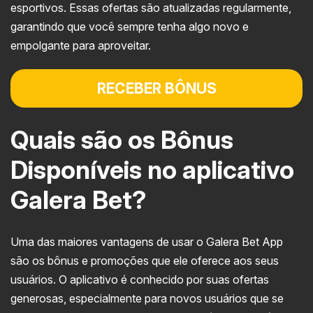
esportivos. Essas ofertas são atualizadas regularmente,
garantindo que você sempre tenha algo novo e
empolgante para aproveitar.
RECEBER BÔNUS
Quais são os Bônus
Disponíveis no aplicativo
Galera Bet?
Uma das maiores vantagens de usar o Galera Bet App
são os bônus e promoções que ele oferece aos seus
usuários. O aplicativo é conhecido por suas ofertas
generosas, especialmente para novos usuários que se