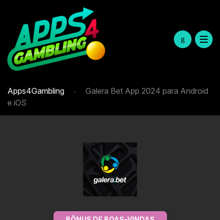
Apps4Gambling
Galera Bet App 2024 para Android
e iOS
BÔNUS DE BOAS-VINDAS