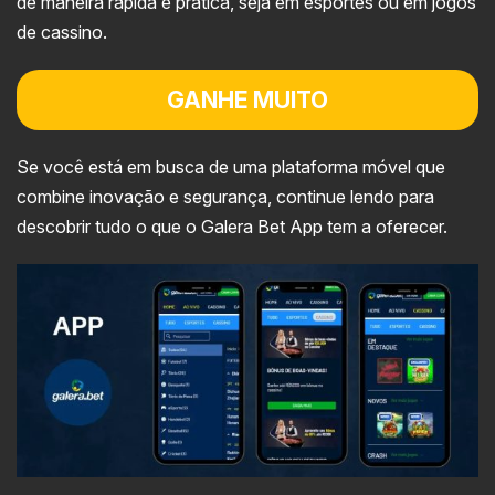
de maneira rápida e prática, seja em esportes ou em jogos
de cassino.
GANHE MUITO
Se você está em busca de uma plataforma móvel que
combine inovação e segurança, continue lendo para
descobrir tudo o que o Galera Bet App tem a oferecer.