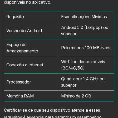
disponíveis no aplicativo.
Requisito
Especificações Mínimas
Android 5.0 (Lollipop) ou
Versão do Android
superior
Espaço de
Pelo menos 100 MB livres
Armazenamento
Wi-Fi ou dados móveis
Conexão à Internet
(3G/4G/5G)
Quad-core 1.4 GHz ou
Processador
superior
Memória RAM
Mínimo de 2 GB
Certificar-se de que seu dispositivo atende a esses
requisitos é essencial para garantir um desempenho