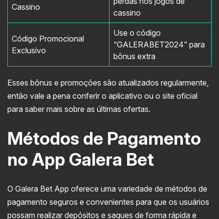
perdas nos jogos de
Cassino
cassino
Use o código
Código Promocional
“GALERABET2024” para
Exclusivo
bônus extra
Esses bônus e promoções são atualizados regularmente,
então vale a pena conferir o aplicativo ou o site oficial
para saber mais sobre as últimas ofertas.
Métodos de Pagamento
no App Galera Bet
O Galera Bet App oferece uma variedade de métodos de
pagamento seguros e convenientes para que os usuários
possam realizar depósitos e saques de forma rápida e