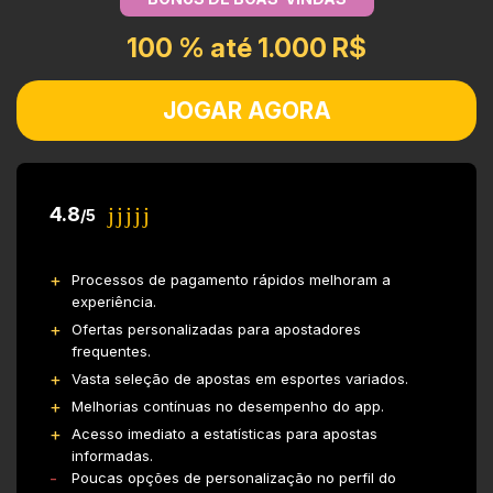
100 % até 1.000 R$
JOGAR AGORA
4.8
/5
Processos de pagamento rápidos melhoram a
experiência.
Ofertas personalizadas para apostadores
frequentes.
Vasta seleção de apostas em esportes variados.
Melhorias contínuas no desempenho do app.
Acesso imediato a estatísticas para apostas
informadas.
Poucas opções de personalização no perfil do