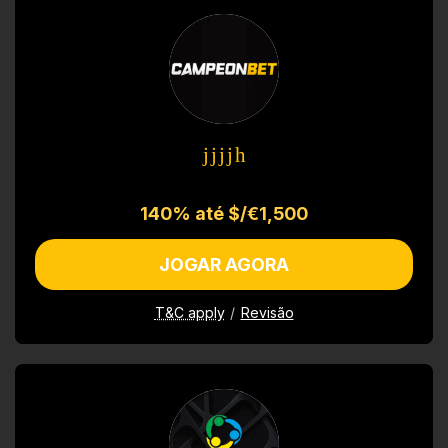
140% até $/€1,500
JOGAR AGORA
T&C apply
Revisão