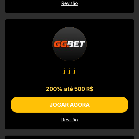
Revisão
200% até 500 R$
JOGAR AGORA
Revisão