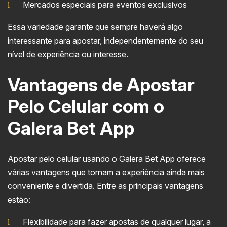
Mercados especiais para eventos exclusivos
Essa variedade garante que sempre haverá algo
interessante para apostar, independentemente do seu
nível de experiência ou interesse.
Vantagens de Apostar
Pelo Celular com o
Galera Bet App
Apostar pelo celular usando o Galera Bet App oferece
várias vantagens que tornam a experiência ainda mais
conveniente e divertida. Entre as principais vantagens
estão:
Flexibilidade para fazer apostas de qualquer lugar, a