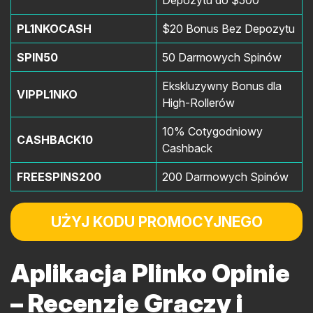
PL1NKOCASH
$20 Bonus Bez Depozytu
SPIN50
50 Darmowych Spinów
Ekskluzywny Bonus dla
VIPPL1NKO
High-Rollerów
10% Cotygodniowy
CASHBACK10
Cashback
FREESPINS200
200 Darmowych Spinów
UŻYJ KODU PROMOCYJNEGO
Aplikacja Plinko Opinie
– Recenzje Graczy i