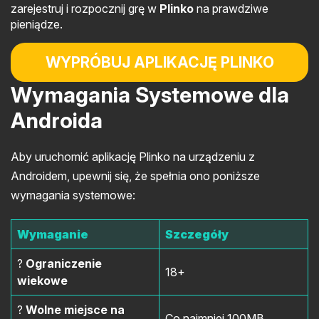
zarejestruj i rozpocznij grę w
Plinko
na prawdziwe
pieniądze.
WYPRÓBUJ APLIKACJĘ PLINKO
Wymagania Systemowe dla
Androida
Aby uruchomić aplikację Plinko na urządzeniu z
Androidem, upewnij się, że spełnia ono poniższe
wymagania systemowe:
Wymaganie
Szczegóły
?
Ograniczenie
18+
wiekowe
?
Wolne miejsce na
Co najmniej 100MB