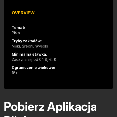
OVERVIEW
Temat:
Piłka
Tryby zakładów:
Niski, Średni, Wysoki
Minimalna stawka:
Zaczyna się od 0,1 $, €, £
Ograniczenie wiekowe:
18+
Pobierz Aplikacja