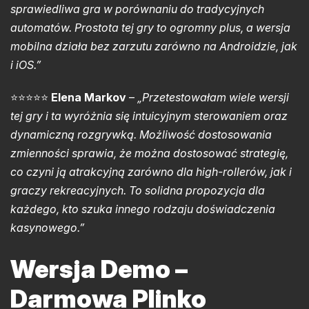
sprawiedliwa gra w porównaniu do tradycyjnych
automatów. Prostota tej gry to ogromny plus, a wersja
mobilna działa bez zarzutu zarówno na Androidzie, jak
i iOS.”
⭐⭐⭐⭐⭐
Elena Markov
–
„Przetestowałam wiele wersji
tej gry i ta wyróżnia się intuicyjnym sterowaniem oraz
dynamiczną rozgrywką. Możliwość dostosowania
zmienności sprawia, że można dostosować strategię,
co czyni ją atrakcyjną zarówno dla high-rollerów, jak i
graczy rekreacyjnych. To solidna propozycja dla
każdego, kto szuka innego rodzaju doświadczenia
kasynowego.”
Wersja Demo –
Darmowa Plinko