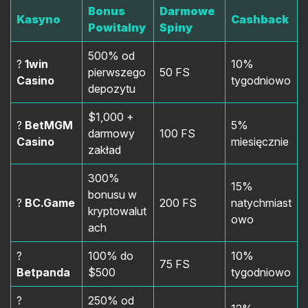
Bonus
Darmowe
Kasyno
Cashback
Powitalny
Spiny
500% od
?
1win
10%
pierwszego
50 FS
Casino
tygodniowo
depozytu
$1,000 +
?
BetMGM
5%
darmowy
100 FS
Casino
miesięcznie
zakład
300%
15%
bonusu w
?
BC.Game
200 FS
natychmiast
kryptowalut
owo
ach
?
100% do
10%
75 FS
Betpanda
$500
tygodniowo
?
250% od