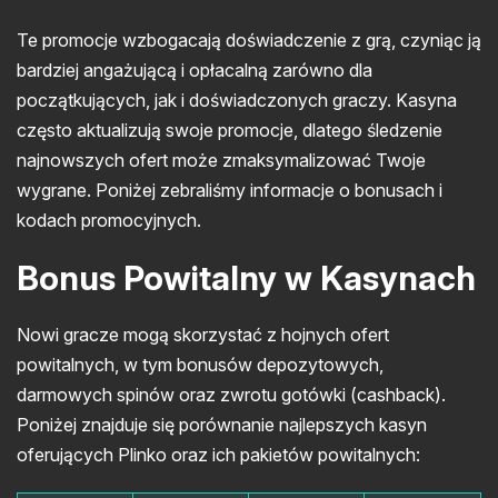
Te promocje wzbogacają doświadczenie z grą, czyniąc ją
bardziej angażującą i opłacalną zarówno dla
początkujących, jak i doświadczonych graczy. Kasyna
często aktualizują swoje promocje, dlatego śledzenie
najnowszych ofert może zmaksymalizować Twoje
wygrane. Poniżej zebraliśmy informacje o bonusach i
kodach promocyjnych.
Bonus Powitalny w Kasynach
Nowi gracze mogą skorzystać z hojnych ofert
powitalnych, w tym bonusów depozytowych,
darmowych spinów oraz zwrotu gotówki (cashback).
Poniżej znajduje się porównanie najlepszych kasyn
oferujących Plinko oraz ich pakietów powitalnych: