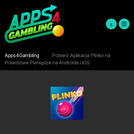
Apps4Gambling
Pobierz Aplikacja Plinko na
Prawdziwe Pieniądze na Androida i iOS