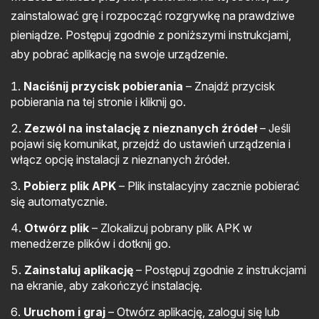
zainstalować grę i rozpocząć rozgrywkę na prawdziwe
pieniądze. Postępuj zgodnie z poniższymi instrukcjami,
aby pobrać aplikację na swoje urządzenie.
Naciśnij przycisk pobierania
– Znajdź przycisk
pobierania na tej stronie i kliknij go.
Zezwól na instalację z nieznanych źródeł
– Jeśli
pojawi się komunikat, przejdź do ustawień urządzenia i
włącz opcję instalacji z nieznanych źródeł.
Pobierz plik APK
– Plik instalacyjny zacznie pobierać
się automatycznie.
Otwórz plik
– Zlokalizuj pobrany plik APK w
menedżerze plików i dotknij go.
Zainstaluj aplikację
– Postępuj zgodnie z instrukcjami
na ekranie, aby zakończyć instalację.
Uruchom i graj
– Otwórz aplikację, zaloguj się lub