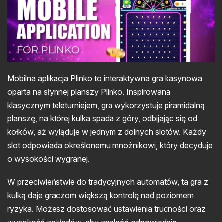
Wymagania Systemowe dla iOS
Rejestracja i Logowanie do Aplikacji Plinko
Najlepsza Aplikacja Plinko do Wygrywania
Prawdziwych Pieniędzy
Mobilna aplikacja Plinko to interaktywna gra kasynowa
Lucky Plinko App
oparta na słynnej planszy Plinko. Inspirowana
Crazy Plinko App
klasycznym teleturniejem, gra wykorzystuje piramidalną
Plinko XY App
planszę, na której kulka spada z góry, odbijając się od
kołków, aż wyląduje w jednym z dolnych slotów. Każdy
Najlepsze Kasyna Online do Gry w Aplikacji Plinko
slot odpowiada określonemu mnożnikowi, który decyduje
Bonusy i Promocje
o wysokości wygranej.
Bonus Powitalny w Kasynach
W przeciwieństwie do tradycyjnych automatów, ta gra z
Kod Promocyjny Aplikacja Plinko
kulką daje graczom większą kontrolę nad poziomem
ryzyka. Możesz dostosować ustawienia trudności oraz
Aplikacja Plinko Opinie – Recenzje Graczy i
Ekspertów