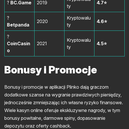
?
BC.Game
2019
4.7⭐
ty
?
Kryptowalu
2020
4.6⭐
Betpanda
ty
?
Kryptowalu
CoinCasin
2021
4.5⭐
ty
o
Bonusy i Promocje
Bonusy i promocje w aplikacji Plinko dają graczom
dodatkowe szanse na wygranie prawdziwych pieniędzy,
jednocześnie zmniejszając ich własne ryzyko finansowe.
Wiele kasyn online oferuje ekskluzywne nagrody, w tym
bonusy powitalne, darmowe spiny, dopasowanie
depozytu oraz oferty cashback.