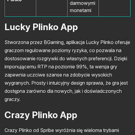
darmowymi
monetami
Lucky Plinko App
Stworzona przez BGaming, aplikacja Lucky Plinko oferuje
graczom regulowane poziomy ryzyka, co pozwala na
dostosowanie rozgrywki do własnych preferencji. Dzięki
imponującemu RTP na poziomie 99%, ta wersja gry
zapewnia uczciwe szanse na zdobycie wysokich
wygranych. Prosty i intuicyjny design sprawia, że gra jest
dostępna zarówno dla nowych, jak i doświadczonych
graczy.
Crazy Plinko App
Crazy Plinko od Spribe wyróżnia się wieloma trybami