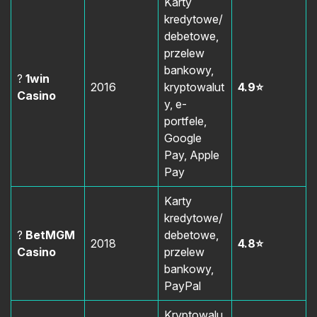
Karty
kredytowe/
debetowe,
przelew
bankowy,
?
1win
2016
kryptowalut
4.9⭐
Casino
y, e-
portfele,
Google
Pay, Apple
Pay
Karty
kredytowe/
?
BetMGM
debetowe,
2018
4.8⭐
Casino
przelew
bankowy,
PayPal
Kryptowalu