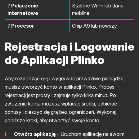
?
Połączenie
Stabilne Wi-Fi lub dane
internetowe
mobilne
?
Procesor
Chip A9 lub nowszy
Rejestracja i Logowanie
do Aplikacji Plinko
Aby rozpocząć grę i wygrywać prawdziwe pieniądze,
musisz utworzyć konto w aplikacji Plinko. Proces
rejestracji jest prosty i zajmuje tylko kilka minut. Po
założeniu konta możesz wpłacać środki, odbierać
bonusy i cieszyć się grą bez ograniczeń. Wykonaj
poniższe kroki, aby utworzyć swoje konto:
Otwórz aplikację
– Uruchom aplikację na swoim