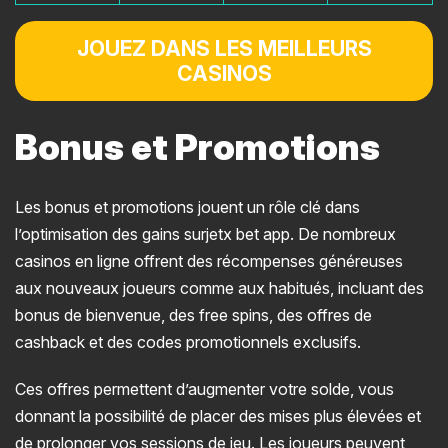
JOUEZ DANS LES MEILLEURS
CASINOS
Bonus et Promotions
Les bonus et promotions jouent un rôle clé dans
l’optimisation des gains surjetx bet app. De nombreux
casinos en ligne offrent des récompenses généreuses
aux nouveaux joueurs comme aux habitués, incluant des
bonus de bienvenue, des free spins, des offres de
cashback et des codes promotionnels exclusifs.
Ces offres permettent d’augmenter votre solde, vous
donnant la possibilité de placer des mises plus élevées et
de prolonger vos sessions de jeu. Les joueurs peuvent