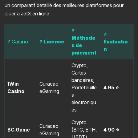
un comparatif détaillé des meilleures plateformes pour
jouer à JetX en ligne :
?
⭐
Méthode
? Casino
? Licence
Évaluatio
s de
n
paiement
Crypto,
Cartes
bancaires,
1Win
Curacao
Portefeuille
4.95 ⭐
Casino
eGaming
s
électroniqu
es
Crypto
Curacao
BC.Game
(BTC, ETH,
4.90 ⭐
eGaming
USDT)