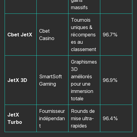
gains
massifs
Tournois
uniques &
Cbet
Cbet JetX
récompens
96.7%
Casino
es au
classement
Graphismes
3D
SmartSoft
améliorés
JetX 3D
96.9%
Gaming
pour une
immersion
totale
Fournisseur
Rounds de
JetX
indépendan
mise ultra-
96.4%
Turbo
t
rapides