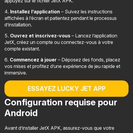
appuyez sur le fichier JetX APK.
Installez l’application
– Suivez les instructions
affichées à l’écran et patientez pendant le processus
d’installation.
Ouvrez et inscrivez-vous
– Lancez l’application
JetX, créez un compte ou connectez-vous à votre
compte existant.
Commencez à jouer
– Déposez des fonds, placez
vos mises et profitez d’une expérience de jeu rapide et
immersive.
ESSAYEZ LUCKY JET APP
Configuration requise pour
Android
Avant d’installer JetX APK, assurez-vous que votre