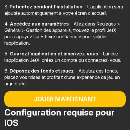
Patientez pendant l’installation
– L’application sera
ajoutée automatiquement à votre écran d’accueil.
Accédez aux paramètres
– Allez dans Réglages >
Général > Gestion des appareils, trouvez le profil JetX,
puis appuyez sur « Faire confiance » pour valider
l’application.
Ouvrez l’application et inscrivez-vous
– Lancez
l’application JetX, créez un compte ou connectez-vous.
Déposez des fonds et jouez
– Ajoutez des fonds,
placez vos mises et profitez d’une expérience de jeu en
argent réel.
JOUER MAINTENANT
Configuration requise pour
iOS