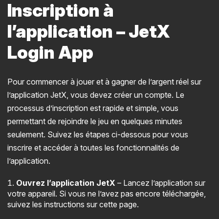
Inscription à
l’application – JetX
Login App
Pour commencer à jouer et à gagner de l’argent réel sur
l’application JetX, vous devez créer un compte. Le
processus d’inscription est rapide et simple, vous
permettant de rejoindre le jeu en quelques minutes
seulement. Suivez les étapes ci-dessous pour vous
inscrire et accéder à toutes les fonctionnalités de
l’application.
Ouvrez l’application JetX
– Lancez l’application sur
votre appareil. Si vous ne l’avez pas encore téléchargée,
suivez les instructions sur cette page.