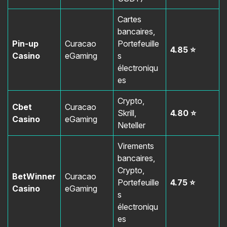
Cartes
bancaires,
Pin-up
Curacao
Portefeuille
4.85 ⭐
Casino
eGaming
s
électroniqu
es
Crypto,
Cbet
Curacao
Skrill,
4.80 ⭐
Casino
eGaming
Neteller
Virements
bancaires,
Crypto,
BetWinner
Curacao
Portefeuille
4.75 ⭐
Casino
eGaming
s
électroniqu
es