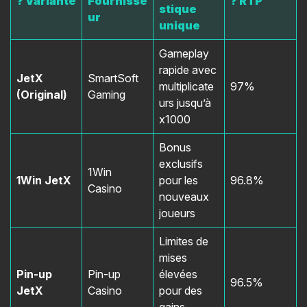
? Variante
Fournisse
? RTP
stique
ur
unique
Gameplay
rapide avec
JetX
SmartSoft
multiplicate
97%
(Original)
Gaming
urs jusqu’à
x1000
Bonus
exclusifs
1Win
1Win JetX
pour les
96.8%
Casino
nouveaux
joueurs
Limites de
mises
Pin-up
Pin-up
élevées
96.5%
JetX
Casino
pour des