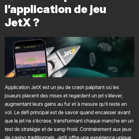
l’application de jeu
Principales fonctionnalités de Jet X App
Étapes pour télécharger le fichier JetX APK sur
JetX ?
Android
Configuration requise pour Android
Étapes pour télécharger JetX Bet App sur iOS
Configuration requise pour iOS
Inscription à l’application – JetX Login App
Meilleure application JetX pour gagner de l’argent
Application JetX est un jeu de crash palpitant où les
réel
joueurs placent des mises et regardent un jet s’élever,
augmentant leurs gains au fur et à mesure qu’il reste en
1Win JetX App
vol. Le défi principal est de savoir quand encaisser avant
Pin-up JetX App
que le jet ne s’écrase, transformant chaque manche en un
Cbet JetX App
test de stratégie et de sang-froid. Contrairement aux jeux
de casino traditionnels, JetX offre une expérience unique
Meilleurs casinos en ligne pour jouer à l’application