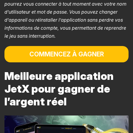
pourrez vous connecter à tout moment avec votre nom
d’utilisateur et mot de passe. Vous pouvez changer
d’appareil ou réinstaller l’application sans perdre vos
informations de compte, vous permettant de reprendre
le jeu sans interruption.
COMMENCEZ À GAGNER
Meilleure application
JetX pour gagner de
l’argent réel