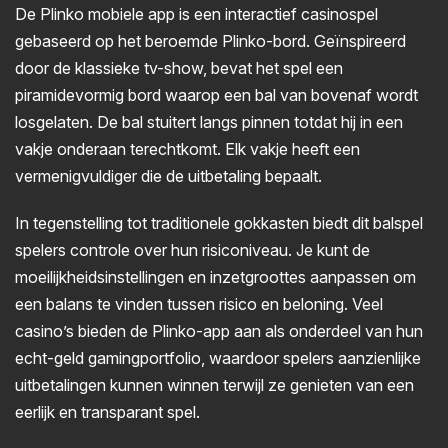
Registratie en Inloggen op de Plinko Game App
De Plinko mobiele app is een interactief casinospel
Beste Plinko App om Echt Geld te Winnen
gebaseerd op het beroemde Plinko-bord. Geïnspireerd
door de klassieke tv-show, bevat het spel een
Lucky Plinko App
piramidevormig bord waarop een bal van bovenaf wordt
Crazy Plinko App
losgelaten. De bal stuitert langs pinnen totdat hij in een
vakje onderaan terechtkomt. Elk vakje heeft een
Plinko XY App
vermenigvuldiger die de uitbetaling bepaalt.
Beste Online Casino’s om de Plinko App Geld
Verdienen
In tegenstelling tot traditionele gokkasten biedt dit balspel
spelers controle over hun risiconiveau. Je kunt de
Bonussen & Promoties
moeilijkheidsinstellingen en inzetgroottes aanpassen om
Welkomstbonus van Casino’s
een balans te vinden tussen risico en beloning. Veel
Plinko App Promotiecode
casino’s bieden de Plinko-app aan als onderdeel van hun
echt-geld gamingportfolio, waardoor spelers aanzienlijke
Ervaringen van Spelers en Experts – Plinko App
uitbetalingen kunnen winnen terwijl ze genieten van een
Review
eerlijk en transparant spel.
Player Reviews