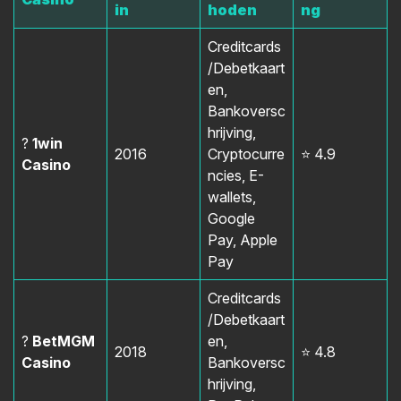
in
hoden
ng
Creditcards
/Debetkaart
en,
Bankoversc
hrijving,
?
1win
2016
Cryptocurre
⭐ 4.9
Casino
ncies, E-
wallets,
Google
Pay, Apple
Pay
Creditcards
/Debetkaart
?
BetMGM
en,
2018
⭐ 4.8
Casino
Bankoversc
hrijving,