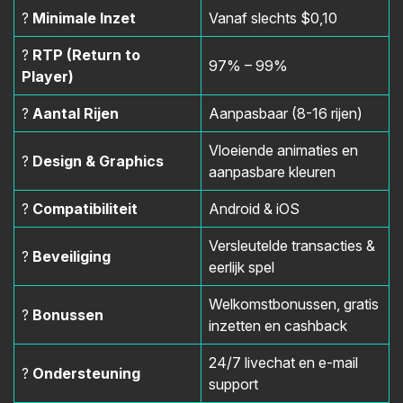
?
Minimale Inzet
Vanaf slechts $0,10
?
RTP (Return to
97% – 99%
Player)
?
Aantal Rijen
Aanpasbaar (8-16 rijen)
Vloeiende animaties en
?
Design & Graphics
aanpasbare kleuren
?
Compatibiliteit
Android & iOS
Versleutelde transacties &
?
Beveiliging
eerlijk spel
Welkomstbonussen, gratis
?
Bonussen
inzetten en cashback
24/7 livechat en e-mail
?
Ondersteuning
support