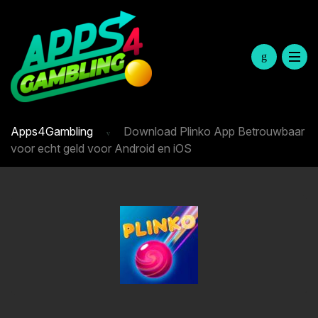
Apps4Gambling
Download Plinko App Betrouwbaar
voor echt geld voor Android en iOS