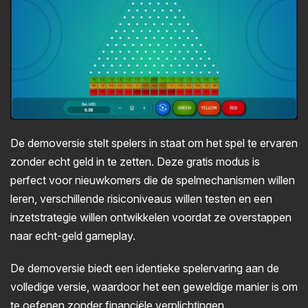
De demoversie stelt spelers in staat om het spel te ervaren
zonder echt geld in te zetten. Deze gratis modus is
perfect voor nieuwkomers die de spelmechanismen willen
leren, verschillende risiconiveaus willen testen en een
inzetstrategie willen ontwikkelen voordat ze overstappen
naar echt-geld gameplay.
De demoversie biedt een identieke spelervaring aan de
volledige versie, waardoor het een geweldige manier is om
te oefenen zonder financiële verplichtingen.