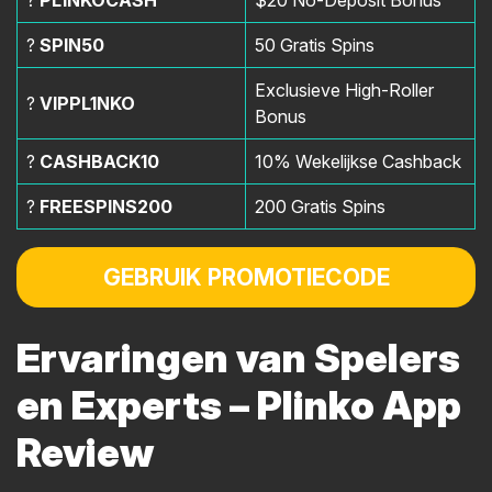
?
SPIN50
50 Gratis Spins
Exclusieve High-Roller
?
VIPPL1NKO
Bonus
?
CASHBACK10
10% Wekelijkse Cashback
?
FREESPINS200
200 Gratis Spins
GEBRUIK PROMOTIECODE
Ervaringen van Spelers
en Experts – Plinko App
Review