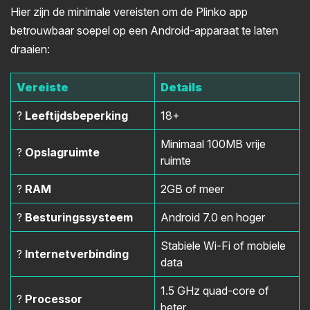
Hier zijn de minimale vereisten om de Plinko app
betrouwbaar soepel op een Android-apparaat te laten
draaien:
Vereiste
Details
?
Leeftijdsbeperking
18+
Minimaal 100MB vrije
?
Opslagruimte
ruimte
?
RAM
2GB of meer
?
Besturingssysteem
Android 7.0 en hoger
Stabiele Wi-Fi of mobiele
?
Internetverbinding
data
1.5 GHz quad-core of
?
Processor
beter