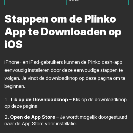
Stappen om de Plinko
App te Downloaden op
iOS
iPhone- en iPad-gebruikers kunnen de Plinko cash-app
eenvoudig installeren door deze eenvoudige stappen te
volgen. Je vindt de downloadknop op deze pagina om te
beginnen.
Tik op de Downloadknop
– Klik op de downloadknop
op deze pagina.
Open de App Store
– Je wordt mogelijk doorgestuurd
naar de App Store voor installatie.