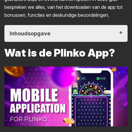
bespreken we alles, van het downloaden van de app tot
bonussen, functies en deskundige beoordelingen.
Inhoudsopgave
Wat is de Plinko App?
Wat is de Plinko App?
Belangrijkste Kenmerken van de Plinko App
Geld Verdienen
Stappen om de Plinko Official App te Downloaden
voor Android
Systeemvereisten voor Android
Stappen om de Plinko App te Downloaden op iOS
Systeemvereisten voor iOS