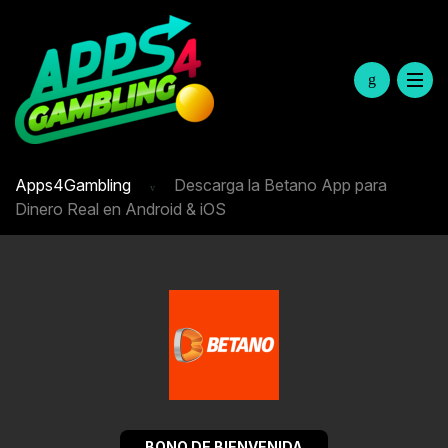
Apps4Gambling
Descarga la Betano App para
Dinero Real en Android & iOS
BONO DE BIENVENIDA