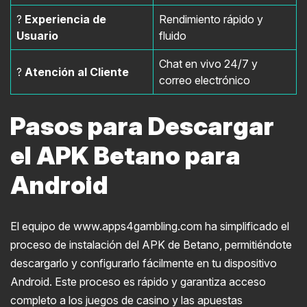
?
Experiencia de
Rendimiento rápido y
Usuario
fluido
Chat en vivo 24/7 y
?
Atención al Cliente
correo electrónico
Pasos para Descargar
el APK Betano para
Android
El equipo de www.apps4gambling.com ha simplificado el
proceso de instalación del APK de Betano, permitiéndote
descargarlo y configurarlo fácilmente en tu dispositivo
Android. Este proceso es rápido y garantiza acceso
completo a los juegos de casino y las apuestas