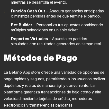
mientras se desarrolla el evento.
Función Cash Out
– Asegura ganancias anticipadas
o minimiza pérdidas antes de que termine el partido.
Bet Builder
– Personaliza tus apuestas combinando
múltiples selecciones en un solo ticket.
Deportes Virtuales
– Apuesta en partidos
simulados con resultados generados en tiempo real.
Métodos de Pago
La Betano App store ofrece una variedad de opciones de
pago rápidas y seguras, permitiendo a los usuarios realizar
depósitos y retiros de manera ágil y conveniente. La
plataforma garantiza transacciones de bajo costo y alta
velocidad mediante tarjetas de crédito, monederos
electrónicos y transferencias bancarias.