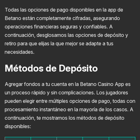
Todas las opciones de pago disponibles en la app de
Betano están completamente cifradas, asegurando
operaciones financieras seguras y confiables. A
continuación, desglosamos las opciones de depósito y
retiro para que elijas la que mejor se adapte a tus
necesidades.
Métodos de Depósito
Agregar fondos a tu cuenta en la Betano Casino App es
un proceso rápido y sin complicaciones. Los jugadores
pueden elegir entre múltiples opciones de pago, todas con
procesamiento instantáneo en la mayoría de los casos. A
continuación, te mostramos los métodos de depósito
disponibles: