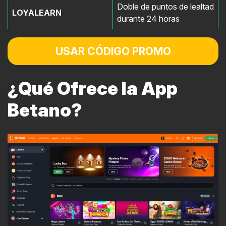
Doble de puntos de lealtad
LOYALEARN
durante 24 horas
USAR CÓDIGO PROMO
¿Qué Ofrece la App
Betano?