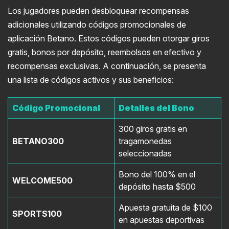
Los jugadores pueden desbloquear recompensas
adicionales utilizando códigos promocionales de
aplicación Betano. Estos códigos pueden otorgar giros
gratis, bonos por depósito, reembolsos en efectivo y
recompensas exclusivas. A continuación, se presenta
una lista de códigos activos y sus beneficios:
Código Promocional
Detalles del Bono
300 giros gratis en
BETANO300
tragamonedas
seleccionadas
Bono del 100% en el
WELCOME500
depósito hasta $500
Apuesta gratuita de $100
SPORTS100
en apuestas deportivas