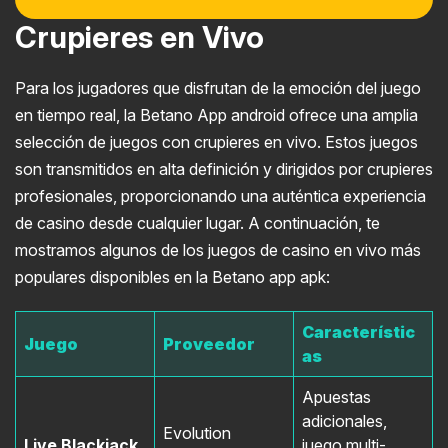
Crupieres en Vivo
Para los jugadores que disfrutan de la emoción del juego
en tiempo real, la Betano App android ofrece una amplia
selección de juegos con crupieres en vivo. Estos juegos
son transmitidos en alta definición y dirigidos por crupieres
profesionales, proporcionando una auténtica experiencia
de casino desde cualquier lugar. A continuación, te
mostramos algunos de los juegos de casino en vivo más
populares disponibles en la Betano app apk:
Característic
Juego
Proveedor
as
Apuestas
adicionales,
Evolution
Live Blackjack
juego multi-