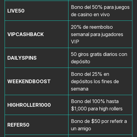
Bono del 50% para juegos
LIVE50
de casino en vivo
20% de reembolso
VIPCASHBACK
semanal para jugadores
VIP
50 giros gratis diarios con
DAILYSPINS
depósito
Bono del 25% en
WEEKENDBOOST
depósitos los fines de
semana
Bono del 100% hasta
HIGHROLLER1000
$1,000 para high rollers
Bono de $50 por referir a
REFER50
un amigo