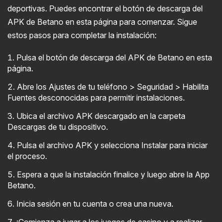
deportivas. Puedes encontrar el botón de descarga del
APK de Betano en esta página para comenzar. Sigue
estos pasos para completar la instalación:
Pulsa el botón de descarga del APK de Betano en esta
página.
Abre los Ajustes de tu teléfono > Seguridad > Habilita
Fuentes desconocidas para permitir instalaciones.
Ubica el archivo APK descargado en la carpeta
Descargas de tu dispositivo.
Pulsa el archivo APK y selecciona Instalar para iniciar
el proceso.
Espera a que la instalación finalice y luego abre la App
Betano.
Inicia sesión en tu cuenta o crea una nueva.