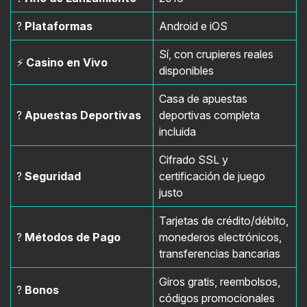
?
Plataformas
Android e iOS
Sí, con crupieres reales
⚡
Casino en Vivo
disponibles
Casa de apuestas
?
Apuestas Deportivas
deportivas completa
incluida
Cifrado SSL y
?
Seguridad
certificación de juego
justo
Tarjetas de crédito/débito,
?
Métodos de Pago
monederos electrónicos,
transferencias bancarias
Giros gratis, reembolsos,
?
Bonos
códigos promocionales