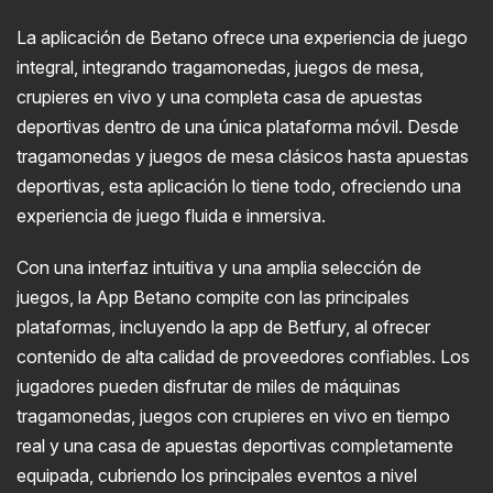
La aplicación de Betano ofrece una experiencia de juego
integral, integrando tragamonedas, juegos de mesa,
crupieres en vivo y una completa casa de apuestas
deportivas dentro de una única plataforma móvil. Desde
tragamonedas y juegos de mesa clásicos hasta apuestas
deportivas, esta aplicación lo tiene todo, ofreciendo una
experiencia de juego fluida e inmersiva.
Con una interfaz intuitiva y una amplia selección de
juegos, la App Betano compite con las principales
plataformas, incluyendo la app de Betfury, al ofrecer
contenido de alta calidad de proveedores confiables. Los
jugadores pueden disfrutar de miles de máquinas
tragamonedas, juegos con crupieres en vivo en tiempo
real y una casa de apuestas deportivas completamente
equipada, cubriendo los principales eventos a nivel