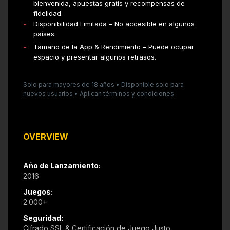
bienvenida, apuestas gratis y recompensas de
fidelidad.
Disponibilidad Limitada – No accesible en algunos
países.
Tamaño de la App & Rendimiento – Puede ocupar
espacio y presentar algunos retrasos.
Solo para mayores de 18 años • Disponible solo para
nuevos usuarios • Aplican términos y condiciones
OVERVIEW
Año de Lanzamiento:
2016
Juegos:
2.000+
Seguridad:
Cifrado SSL & Certificación de Juego Justo