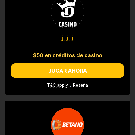
$50 en créditos de casino
JUGAR AHORA
T&C apply
Reseña