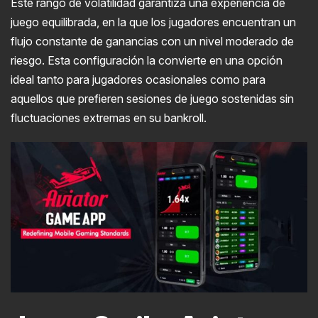
Este rango de volatilidad garantiza una experiencia de
juego equilibrada, en la que los jugadores encuentran un
flujo constante de ganancias con un nivel moderado de
riesgo. Esta configuración la convierte en una opción
ideal tanto para jugadores ocasionales como para
aquellos que prefieren sesiones de juego sostenidas sin
fluctuaciones extremas en su bankroll.