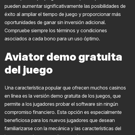
pueden aumentar significativamente las posibilidades de
éxito al ampliar el tiempo de juego y proporcionar más
oportunidades de ganar sin inversión adicional.
Compruebe siempre los términos y condiciones
asociados a cada bono para un uso óptimo.
Aviator demo gratuita
del juego
Una característica popular que ofrecen muchos casinos
en línea es la versión demo gratuita de los juegos, que
permite a los jugadores probar el software sin ningún
compromiso financiero. Esta opción es especialmente
beneficiosa para los nuevos jugadores que desean
familiarizarse con la mecánica y las características del