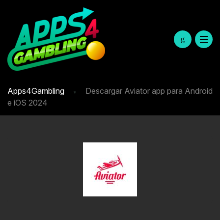
Apps4Gambling
Descargar Aviator app para Android
e iOS 2024