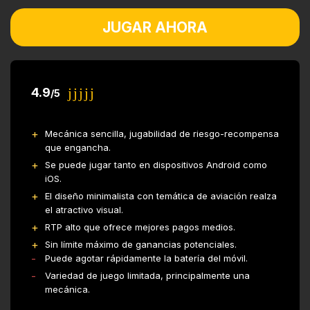
JUGAR AHORA
4.9
/5
Mecánica sencilla, jugabilidad de riesgo-recompensa
que engancha.
Se puede jugar tanto en dispositivos Android como
iOS.
El diseño minimalista con temática de aviación realza
el atractivo visual.
RTP alto que ofrece mejores pagos medios.
Sin límite máximo de ganancias potenciales.
Puede agotar rápidamente la batería del móvil.
Variedad de juego limitada, principalmente una
mecánica.