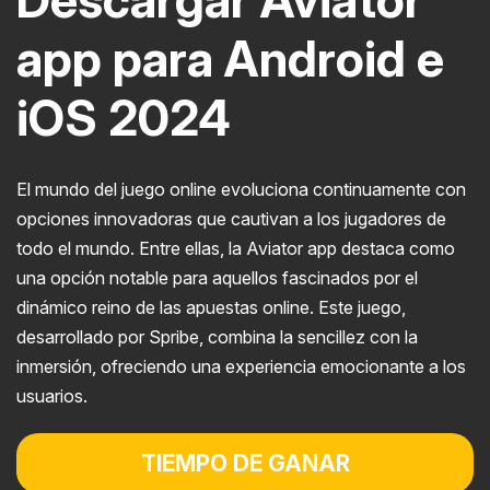
app para Android e
iOS 2024
El mundo del juego online evoluciona continuamente con
opciones innovadoras que cautivan a los jugadores de
todo el mundo. Entre ellas, la Aviator app destaca como
una opción notable para aquellos fascinados por el
dinámico reino de las apuestas online. Este juego,
desarrollado por Spribe, combina la sencillez con la
inmersión, ofreciendo una experiencia emocionante a los
usuarios.
TIEMPO DE GANAR