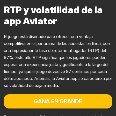
RTP y volatilidad de la
app Aviator
El juego está diseñado para ofrecer una ventaja
competitiva en el panorama de las apuestas en línea, con
una impresionante tasa de retorno al jugador (RTP) del
97%. Este alto RTP significa que los jugadores pueden
esperar una experiencia justa y gratificante a lo largo del
tiempo, ya que el juego devuelve 97 céntimos por cada
dólar apostado. Además, la Aviator app se caracteriza por
su volatilidad de baja a media.
GANA EN GRANDE