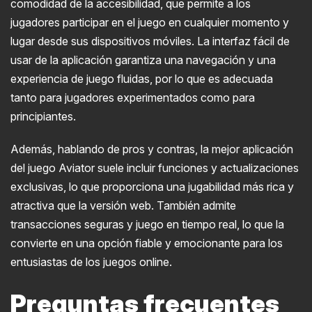
comodidad de la accesibilidad, que permite a los
jugadores participar en el juego en cualquier momento y
lugar desde sus dispositivos móviles. La interfaz fácil de
usar de la aplicación garantiza una navegación y una
experiencia de juego fluidas, por lo que es adecuada
tanto para jugadores experimentados como para
principiantes.
Además, hablando de pros y contras, la mejor aplicación
del juego Aviator suele incluir funciones y actualizaciones
exclusivas, lo que proporciona una jugabilidad más rica y
atractiva que la versión web. También admite
transacciones seguras y juego en tiempo real, lo que la
convierte en una opción fiable y emocionante para los
entusiastas de los juegos online.
Preguntas frecuentes