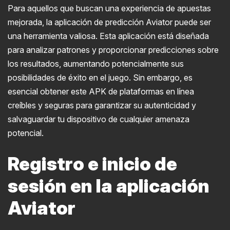
Para aquellos que buscan una experiencia de apuestas
mejorada, la aplicación de predicción Aviator puede ser
una herramienta valiosa. Esta aplicación está diseñada
para analizar patrones y proporcionar predicciones sobre
los resultados, aumentando potencialmente sus
posibilidades de éxito en el juego. Sin embargo, es
esencial obtener este APK de plataformas en línea
creíbles y seguras para garantizar su autenticidad y
salvaguardar tu dispositivo de cualquier amenaza
potencial.
Registro e inicio de
sesión en la aplicación
Aviator