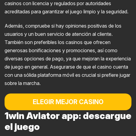
casinos con licencia y regulados por autoridades
acreditadas para garantizar el juego limpio y la seguridad.
Además, compruebe si hay opiniones positivas de los
usuarios y un buen servicio de atención al cliente.
También son preferibles los casinos que ofrecen
generosas bonificaciones y promociones, así como
diversas opciones de pago, ya que mejoran la experiencia
de juego en general. Asegurarse de que el casino cuenta
con una sólida plataforma móvil es crucial si prefiere jugar
sobre la marcha.
ELEGIR MEJOR CASINO
1win Aviator app: descargue
el juego