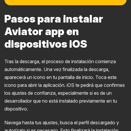
Pasos para instalar
Aviator app en
dispositivos iOS
Tras la descarga, el proceso de instalación comienza
automáticamente. Una vez finalizada la descarga,
aparecerá un icono en tu pantalla de inicio. Toca este
icono para abrir la aplicación. iOS te pedirá que confirmes
los ajustes de confianza, especialmente si es de un
desarrollador que no está instalado previamente en tu
dispositivo.
Navega hasta tus ajustes, busca el perfil descargado y
autorízalo si es necesario. Esto finalizará la instalación,