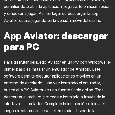
permitiéndote abrir la aplicación, registrarte o iniciar sesión
y empezar a jugar. Así, en lugar de descargar la app
Aviator, estará jugando en la versión móvil del casino.
App
Aviator: descargar
para PC
Para disfrutar del juego Aviator en un PC con Windows, el
primer paso es instalar un emulador de Android. Este
software permite ejecutar aplicaciones móviles en un
entorno de escritorio. Una vez instalado el emulador,
busca el APK Aviator en una fuente fiable online. Tras
descargar el archivo, procede a instalarlo a través de la
interfaz del emulador. Completa la instalación e inicia el
juego directamente desde el emulador, llevando la