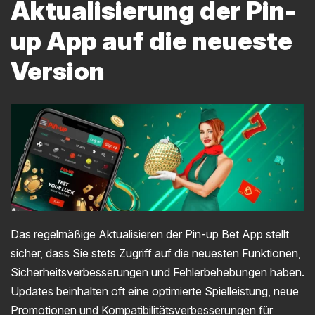
Aktualisierung der Pin-
up App auf die neueste
Version
Das regelmäßige Aktualisieren der Pin-up Bet App stellt
sicher, dass Sie stets Zugriff auf die neuesten Funktionen,
Sicherheitsverbesserungen und Fehlerbehebungen haben.
Updates beinhalten oft eine optimierte Spielleistung, neue
Promotionen und Kompatibilitätsverbesserungen für