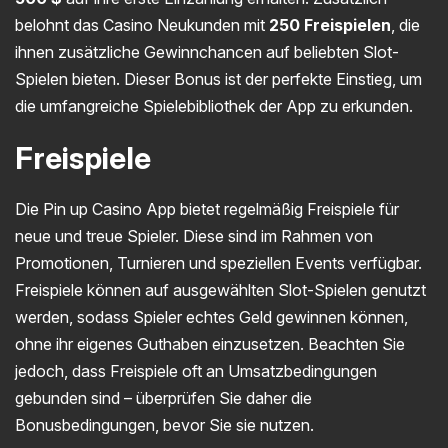
belohnt das Casino Neukunden mit
250 Freispielen
, die
ihnen zusätzliche Gewinnchancen auf beliebten Slot-
Spielen bieten. Dieser Bonus ist der perfekte Einstieg, um
die umfangreiche Spielebibliothek der App zu erkunden.
Freispiele
Die Pin up Casino App bietet regelmäßig Freispiele für
neue und treue Spieler. Diese sind im Rahmen von
Promotionen, Turnieren und speziellen Events verfügbar.
Freispiele können auf ausgewählten Slot-Spielen genutzt
werden, sodass Spieler echtes Geld gewinnen können,
ohne ihr eigenes Guthaben einzusetzen. Beachten Sie
jedoch, dass Freispiele oft an Umsatzbedingungen
gebunden sind – überprüfen Sie daher die
Bonusbedingungen, bevor Sie sie nutzen.