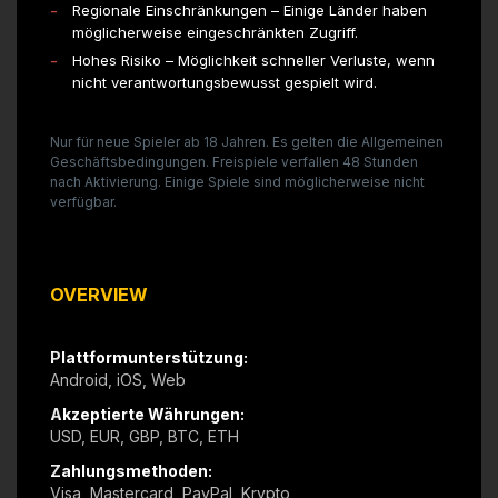
Regionale Einschränkungen – Einige Länder haben
möglicherweise eingeschränkten Zugriff.
Hohes Risiko – Möglichkeit schneller Verluste, wenn
nicht verantwortungsbewusst gespielt wird.
Nur für neue Spieler ab 18 Jahren. Es gelten die Allgemeinen
Geschäftsbedingungen. Freispiele verfallen 48 Stunden
nach Aktivierung. Einige Spiele sind möglicherweise nicht
verfügbar.
OVERVIEW
Plattformunterstützung:
Android, iOS, Web
Akzeptierte Währungen:
USD, EUR, GBP, BTC, ETH
Zahlungsmethoden:
Visa, Mastercard, PayPal, Krypto