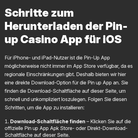
Schritte zum
Herunterladen der Pin-
up Casino App für iOS
Für iPhone- und iPad-Nutzer ist die Pin-Up App
möglicherweise nicht immer im App Store verfügbar, da es
regionale Einschränkungen gibt. Deshalb bieten wir hier
eine direkte Download-Option für die Pin up App an. Sie
finden die Download-Schaltfläche auf dieser Seite, um
schnell und unkompliziert loszulegen. Folgen Sie diesen
Schritten, um die App zu installieren:
Download-Schaltfläche finden
– Klicken Sie auf die
offizielle Pin up App Apk Store- oder Direkt-Download-
Schaltfläche auf dieser Seite.