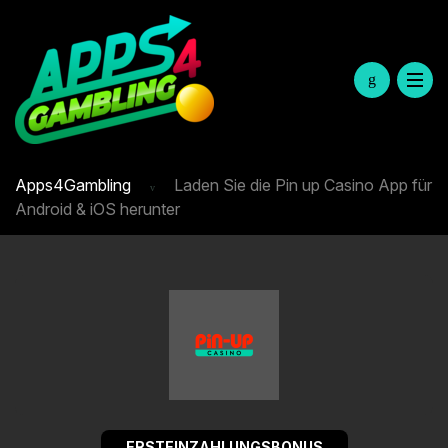
Apps4Gambling
Laden Sie die Pin up Casino App für
Android & iOS herunter
ERSTEINZAHLUNGSBONUS