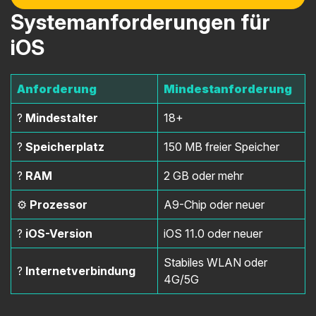
Systemanforderungen für
iOS
Anforderung
Mindestanforderung
?
Mindestalter
18+
?
Speicherplatz
150 MB freier Speicher
?
RAM
2 GB oder mehr
⚙️
Prozessor
A9-Chip oder neuer
?
iOS-Version
iOS 11.0 oder neuer
Stabiles WLAN oder
?
Internetverbindung
4G/5G