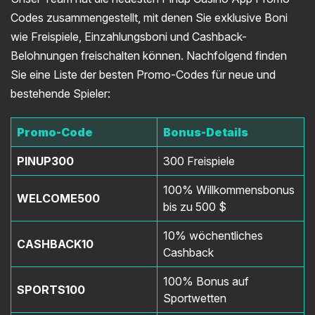
Codes zusammengestellt, mit denen Sie exklusive Boni
wie Freispiele, Einzahlungsboni und Cashback-
Belohnungen freischalten können. Nachfolgend finden
Sie eine Liste der besten Promo-Codes für neue und
bestehende Spieler:
Promo-Code
Bonus-Details
PINUP300
300 Freispiele
100% Willkommensbonus
WELCOME500
bis zu 500 $
10% wöchentliches
CASHBACK10
Cashback
100% Bonus auf
SPORTS100
Sportwetten