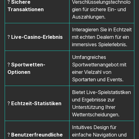
?
Sichere
Verschlüsselungstechnolo
Transaktionen
gien für sichere Ein- und
Auszahlungen.
Interagieren Sie in Echtzeit
?️
Live-Casino-Erlebnis
mit echten Dealern für ein
immersives Spielerlebnis.
Umfangreiches
?
Sportwetten-
Sportwettenangebot mit
Optionen
einer Vielzahl von
Sportarten und Events.
Bietet Live-Spielstatistiken
und Ergebnisse zur
?
Echtzeit-Statistiken
Unterstützung Ihrer
Wettentscheidungen.
Intuitives Design für
?️
Benutzerfreundliche
einfache Navigation und