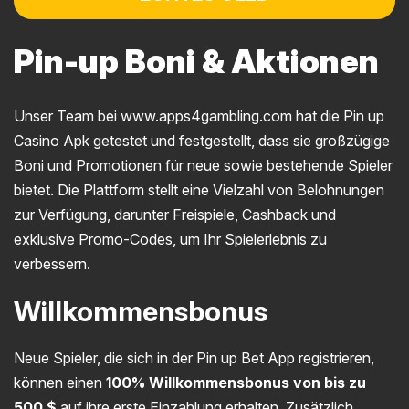
Pin-up Boni & Aktionen
Unser Team bei www.apps4gambling.com hat die Pin up
Casino Apk getestet und festgestellt, dass sie großzügige
Boni und Promotionen für neue sowie bestehende Spieler
bietet. Die Plattform stellt eine Vielzahl von Belohnungen
zur Verfügung, darunter Freispiele, Cashback und
exklusive Promo-Codes, um Ihr Spielerlebnis zu
verbessern.
Willkommensbonus
Neue Spieler, die sich in der Pin up Bet App registrieren,
können einen
100% Willkommensbonus von bis zu
500 $
auf ihre erste Einzahlung erhalten. Zusätzlich