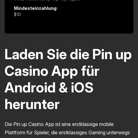
Mindest­einzahlung:
$10
Laden Sie die Pin up
Casino App für
Android & iOS
herunter
Die Pin up Casino App ist eine erstklassige mobile
Plattform für Spieler, die erstklassiges Gaming unterwegs