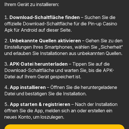
Ihrem Gerät zu installieren:
Download-Schaltfläche finden
– Suchen Sie die
offizielle Download-Schaltfläche für die Pin-up Casino
Apk für Android auf dieser Seite.
Unbekannte Quellen aktivieren
– Gehen Sie zu den
Einstellungen Ihres Smartphones, wählen Sie „Sicherheit“
und erlauben Sie Installationen aus unbekannten Quellen.
APK-Datei herunterladen
– Tippen Sie auf die
Download-Schaltfläche und warten Sie, bis die APK-
Datei auf Ihrem Gerät gespeichert ist.
App installieren
– Öffnen Sie die heruntergeladene
Datei und bestätigen Sie die Installation.
App starten & registrieren
– Nach der Installation
öffnen Sie die App, melden sich an oder erstellen ein
neues Konto, um loszulegen.