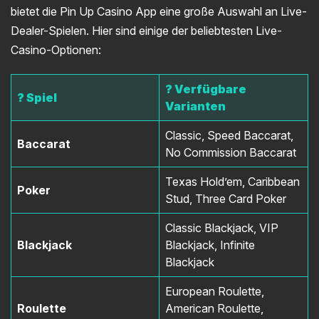
bietet die Pin Up Casino App eine große Auswahl an Live-
Dealer-Spielen. Hier sind einige der beliebtesten Live-
Casino-Optionen:
? Verfügbare
? Spiel
Varianten
Classic, Speed Baccarat,
Baccarat
No Commission Baccarat
Texas Hold’em, Caribbean
Poker
Stud, Three Card Poker
Classic Blackjack, VIP
Blackjack
Blackjack, Infinite
Blackjack
European Roulette,
Roulette
American Roulette,