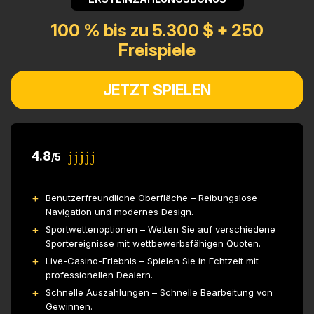
100 % bis zu 5.300 $ + 250
Freispiele
JETZT SPIELEN
4.8
/5
Benutzerfreundliche Oberfläche – Reibungslose
Navigation und modernes Design.
Sportwettenoptionen – Wetten Sie auf verschiedene
Sportereignisse mit wettbewerbsfähigen Quoten.
Live-Casino-Erlebnis – Spielen Sie in Echtzeit mit
professionellen Dealern.
Schnelle Auszahlungen – Schnelle Bearbeitung von
Gewinnen.