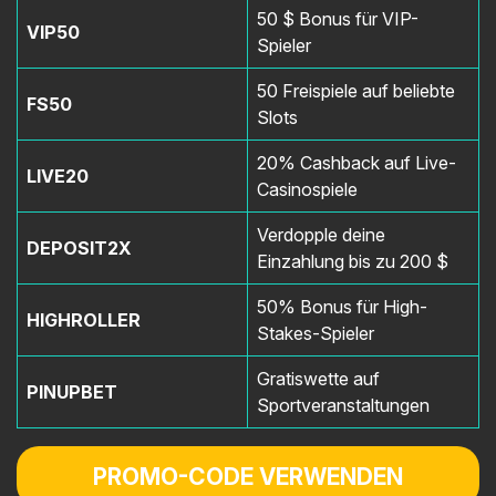
50 $ Bonus für VIP-
VIP50
Spieler
50 Freispiele auf beliebte
FS50
Slots
20% Cashback auf Live-
LIVE20
Casinospiele
Verdopple deine
DEPOSIT2X
Einzahlung bis zu 200 $
50% Bonus für High-
HIGHROLLER
Stakes-Spieler
Gratiswette auf
PINUPBET
Sportveranstaltungen
PROMO-CODE VERWENDEN