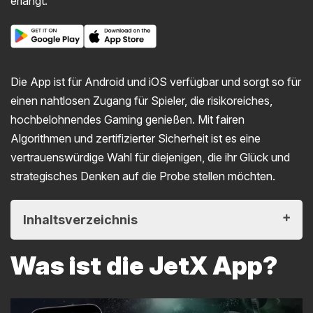
erlangt.
Die App ist für Android und iOS verfügbar und sorgt so für
einen nahtlosen Zugang für Spieler, die risikoreiches,
hochbelohnendes Gaming genießen. Mit fairen
Algorithmen und zertifizierter Sicherheit ist es eine
vertrauenswürdige Wahl für diejenigen, die ihr Glück und
strategisches Denken auf die Probe stellen möchten.
Inhaltsverzeichnis
Was ist die JetX App?
Was ist die JetX App?
Hauptmerkmale der JetX Application