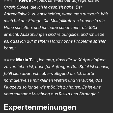
⭐⭐⭐⭐⭐
Alex R.
–
„JetX ist eines der aufregendsten
Crash-Spiele, die ich je gespielt habe. Der
Adrenalinkick, zu entscheiden, wann man auszahlt, hält
mich bei der Stange. Die Multiplikatoren können in die
Höhe schießen, und ich habe schon mehr als 100x
erreicht. Auszahlungen sind reibungslos, und ich liebe
es, dass ich auf meinem Handy ohne Probleme spielen
kann.“
⭐⭐⭐⭐
Maria T.
–
„Ich mag, dass die JetX App einfach
zu verstehen ist, auch für Anfänger. Das Spiel ist schnell,
fühlt sich aber nicht überwältigend an. Ich starte
normalerweise mit kleinen Wetten und versuche, das
Flugzeug so lange wie möglich zu halten. Es ist eine
unterhaltsame Mischung aus Risiko und Strategie.“
Expertenmeinungen