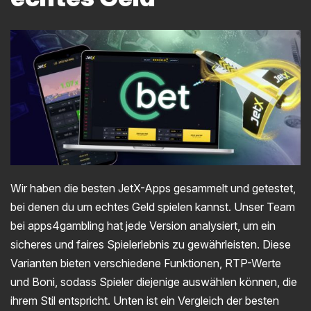
Wir haben die besten JetX-Apps gesammelt und getestet,
bei denen du um echtes Geld spielen kannst. Unser Team
bei apps4gambling hat jede Version analysiert, um ein
sicheres und faires Spielerlebnis zu gewährleisten. Diese
Varianten bieten verschiedene Funktionen, RTP-Werte
und Boni, sodass Spieler diejenige auswählen können, die
ihrem Stil entspricht. Unten ist ein Vergleich der besten