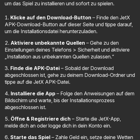
um das Spiel zu installieren und sofort zu spielen.
Klicke auf den Download-Button
– Finde den JetX
APK-Download-Button auf dieser Seite und tippe darauf,
um die Installationsdatei herunterzuladen.
Aktiviere unbekannte Quellen
– Gehe zu den
Einstellungen deines Telefons > Sicherheit und aktiviere
„Installation aus unbekannten Quellen zulassen.“
Finde die APK-Datei
– Sobald der Download
abgeschlossen ist, gehe zu deinem Download-Ordner und
tippe auf die JetX APK-Datei.
Installiere die App
– Folge den Anweisungen auf dem
Bildschirm und warte, bis der Installationsprozess
abgeschlossen ist.
Öffne & Registriere dich
– Starte die JetX-App,
melde dich an oder logge dich in dein Konto ein.
Starte das Spiel
– Zahle Geld ein, setze deine Wetten