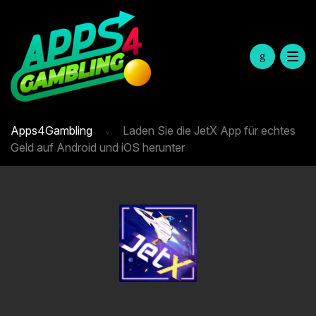
Apps4Gambling
Laden Sie die JetX App für echtes
Geld auf Android und iOS herunter