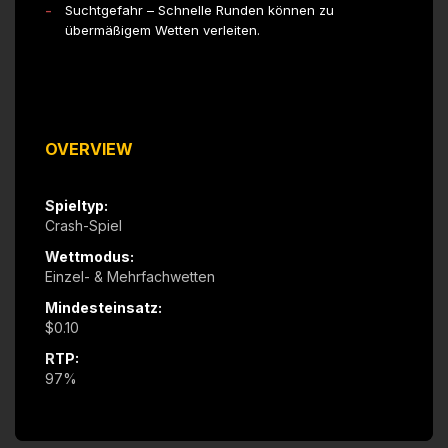
Suchtgefahr – Schnelle Runden können zu
übermäßigem Wetten verleiten.
OVERVIEW
Spieltyp:
Crash-Spiel
Wettmodus:
Einzel- & Mehrfachwetten
Mindesteinsatz:
$0.10
RTP:
97%