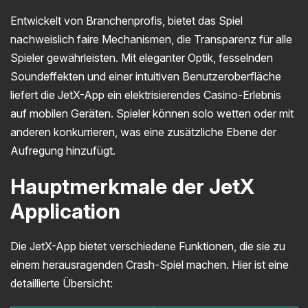
Willkommensbonus von Casinos
Entwickelt von Branchenprofis, bietet das Spiel
Promo-Code für die JetX App
nachweislich faire Mechanismen, die Transparenz für alle
Erfahrungen von Spielern und Experten – JetX App
Spieler gewährleisten. Mit eleganter Optik, fesselnden
Bewertungen
Soundeffekten und einer intuitiven Benutzeroberfläche
liefert die JetX-App ein elektrisierendes Casino-Erlebnis
Spielerbewertungen
auf mobilen Geräten. Spieler können solo wetten oder mit
Expertenmeinungen
anderen konkurrieren, was eine zusätzliche Ebene der
Demo-Version der JetX App APK
Aufregung hinzufügt.
Sicherheit & Support
Hauptmerkmale der JetX
Betrug vermeiden – JetX Predictor App
Application
Fazit
Die JetX-App bietet verschiedene Funktionen, die sie zu
FAQs
einem herausragenden Crash-Spiel machen. Hier ist eine
detaillierte Übersicht: