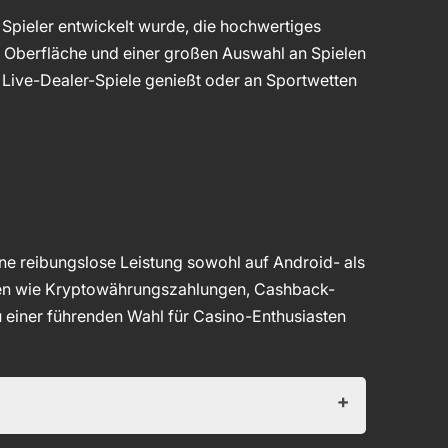
r Spieler entwickelt wurde, die hochwertiges
 Oberfläche und einer großen Auswahl an Spielen
t, Live-Dealer-Spiele genießt oder an Sportwetten
ne reibungslose Leistung sowohl auf Android- als
onen wie Kryptowährungszahlungen, Cashback-
 einer führenden Wahl für Casino-Enthusiasten