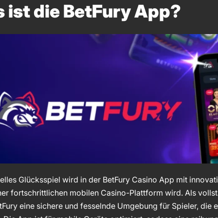
 ist die BetFury App?
ist die BetFury App?
Hauptfunktionen der BetFury App
itte zum Herunterladen der BetFury APK für Android
Systemanforderungen für Android
itte zum Herunterladen der BetFury App für iOS
Systemanforderungen für iOS
BetFury App auf die neueste Version aktualisieren
rstellst du ein Konto – BetFury Login App
ury Boni & Aktionen
Freispiele
nelles Glücksspiel wird in der BetFury Casino App mit innov
ner fortschrittlichen mobilen Casino-Plattform wird. Als voll
Cashback
etFury eine sichere und fesselnde Umgebung für Spieler, die 
BetFury Promo Codes