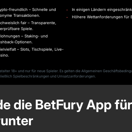
ypto-freundlich – Schnelle und
In einigen Ländern eingeschränk
onyme Transaktionen.
Höhere Wettanforderungen für B
chweislich fair – Transparente,
erprüfbare Spiele.
lohnungen – Staking- und
shback-Optionen.
ielvielfalt – Slots, Tischspiele, Live-
sino.
talter 18+ und nur für neue Spieler. Es gelten die Allgemeinen Geschäftsbeding
hließlich Spielbeschränkungen und Umsatzanforderungen.
e die BetFury App fü
runter