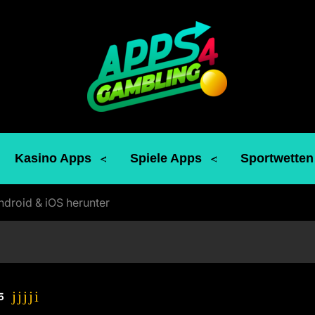
Kasino Apps
Spiele Apps
Sportwetten
ndroid & iOS herunter
5