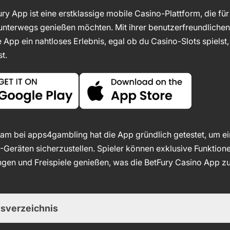
ury App ist eine erstklassige mobile Casino-Plattform, die fü
nterwegs genießen möchten. Mit ihrer benutzerfreundlichen
ie App ein nahtloses Erlebnis, egal ob du Casino-Slots spiels
t.
am bei apps4gambling hat die App gründlich getestet, um ei
-Geräten sicherzustellen. Spieler können exklusive Funkti
gen und Freispiele genießen, was die BetFury Casino App zu
tsverzeichnis