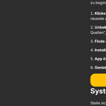
zu begin
Klicke
neueste 
Unbek
Quellen“
Finde 
Instal
App ö
Genieß
Syst
Stelle s