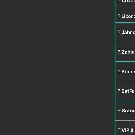
?
Anzah
?
Lizen
?
Jahr 
Kä
Si
?
Zahlu
Faz
FA
?
Bonus
?
BetFu
⚡
Sofor
?
VIP 