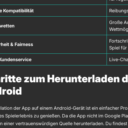
e Kompatibilität
Reibungs
Große Au
wetten
Wettmögl
Fortschr
rheit & Fairness
Spiel fü
Kundenservice
Live-Cha
ritte zum Herunterladen d
roid
llation der App auf einem Android-Gerät ist ein einfacher Pro
es Spielerlebnis zu genießen. Da die App nicht im Google Pla
on einer vertrauenswürdigen Quelle herunterladen. Du findest